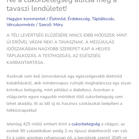
tavaszi lendületet!
Hagyjon kommentet
/
Életmód
,
Érdekesség
,
Táplálkozás
,
Vércukormérés
/ Szerző:
Méry
A TÉLI LEVERTSÉG ELŰZÉSÉRE NINCS JOBB MÓDSZER, MINT
ÚJ ERŐVEL VÁGNI NEKI A TAVASZNAK. A MEGÚJULÁS
IDŐSZAKÁBAN NAGYOBB SZEREPET KAP A HELYES
TÁPLÁLKOZÁS, A TESTMOZGÁS, AZ EGÉSZSÉG
KARBANTARTÁSA.
Azoknak sem kell lemondaniuk egy egészségesebb életmód
kialakításáról, akik mindennapos rutinját meghatározza egy olyan
krónikus betegség, mint például a diabétesz. Azonban a
világszerte egyre nagyobb mértéket öltő cukorbetegség sem
lehet akadály, itt az idő új és hasznos szokásokat beépíteni a
hétköznapokba!
Jelenleg 425 millió embert érint a
cukorbetegség
a világon, az
esetek 90 százalékában pedig 2-es típusú diabéteszről van szó.
Ez a szám azonban rohamosan nő, a becslések szerint 2045-re