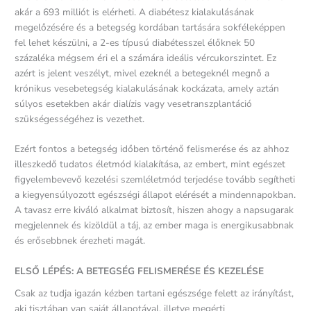
akár a 693 milliót is elérheti. A diabétesz kialakulásának
megelőzésére és a betegség kordában tartására sokféleképpen
fel lehet készülni, a 2-es típusú diabétesszel élőknek 50
százaléka mégsem éri el a számára ideális vércukorszintet. Ez
azért is jelent veszélyt, mivel ezeknél a betegeknél megnő a
krónikus vesebetegség kialakulásának kockázata, amely aztán
súlyos esetekben akár dialízis vagy vesetranszplantáció
szükségességéhez is vezethet.
Ezért fontos a betegség időben történő felismerése és az ahhoz
illeszkedő tudatos életmód kialakítása, az embert, mint egészet
figyelembevevő kezelési szemléletmód terjedése tovább segítheti
a kiegyensúlyozott egészségi állapot elérését a mindennapokban.
A tavasz erre kiváló alkalmat biztosít, hiszen ahogy a napsugarak
megjelennek és kizöldül a táj, az ember maga is energikusabbnak
és erősebbnek érezheti magát.
ELSŐ LÉPÉS: A BETEGSÉG FELISMERÉSE ÉS KEZELÉSE
Csak az tudja igazán kézben tartani egészsége felett az irányítást,
aki tisztában van saját állapotával, illetve megérti