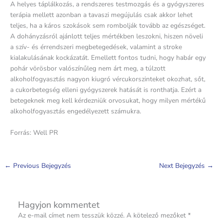
A helyes táplálkozás, a rendszeres testmozgás és a gyógyszeres
terápia mellett azonban a tavaszi megújulás csak akkor lehet
teljes, ha a káros szokások sem rombolják tovább az egészséget.
A dohányzásról ajánlott teljes mértékben leszokni, hiszen növeli
a szív- és érrendszeri megbetegedések, valamint a stroke
kialakulásának kockázatát. Emellett fontos tudni, hogy habár egy
pohár vörösbor valószínűleg nem árt meg, a túlzott
alkoholfogyasztás nagyon kiugró vércukorszinteket okozhat, sőt,
a cukorbetegség elleni gyógyszerek hatását is ronthatja. Ezért a
betegeknek meg kell kérdezniük orvosukat, hogy milyen mértékű
alkoholfogyasztás engedélyezett számukra.
Forrás: Well PR
←
Previous Bejegyzés
Next Bejegyzés
→
Hagyjon kommentet
Az e-mail címet nem tesszük közzé.
A kötelező mezőket
*