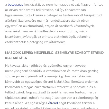
a
betegsége
kockázatát, és nem hanyagolja el azt. Nagyon fontos
az orvos rendszeres felkeresése, aki így folyamatosan
figyelemmel tudja kísérni a beteget és testreszabott terápiát tud
ajánlani. Szerencsére ma már rendelkezésre állnak olyan
egyszerűen alkalmazható, szájon át szedhető készítmények,
amelyeket nem nehéz beilleszteni a napi rutinba, mégis
jelentősen javíthatják az érintett életminőségét, valamint
csökkenthetik a betegség rizikófaktorait.
MÁSODIK LÉPÉS: MEGFELELŐ, SZEMÉLYRE SZABOTT ÉTREND
KIALAKÍTÁSA
Ha tavasz, akkor zöldség és gyümölcs egyre nagyobb
mennyiségben! Kezdődik a vitaminokban és rostokban gazdag
zöldségek és gyümölcsök szezonja, így ilyenkor talán még
könnyebb az egészséges étrend kialakítása. Emellett érdemes
korlátozni a magas cukortartalmú ételeket, a sóbevitelt, és a
telített zsírok fogyasztását! Ez azért is nagyon fontos, mert a
táplálkozásnak kulcsfontosságú szerepe van a cukorbetegség
kezelésében. Az egészséges
étrend
segít kordában tartani a
vércukorszintet, emellett jótékony hatással van a testsúlyra, a