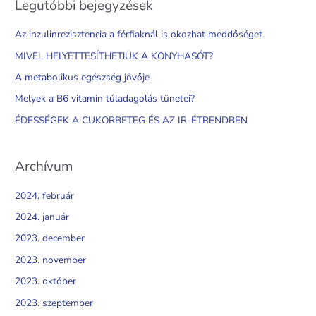
Legutóbbi bejegyzések
r
c
Az inzulinrezisztencia a férfiaknál is okozhat meddőséget
h
MIVEL HELYETTESÍTHETJÜK A KONYHASÓT?
f
A metabolikus egészség jövője
o
Melyek a B6 vitamin túladagolás tünetei?
r
ÉDESSÉGEK A CUKORBETEG ÉS AZ IR-ÉTRENDBEN
:
Archívum
2024. február
2024. január
2023. december
2023. november
2023. október
2023. szeptember