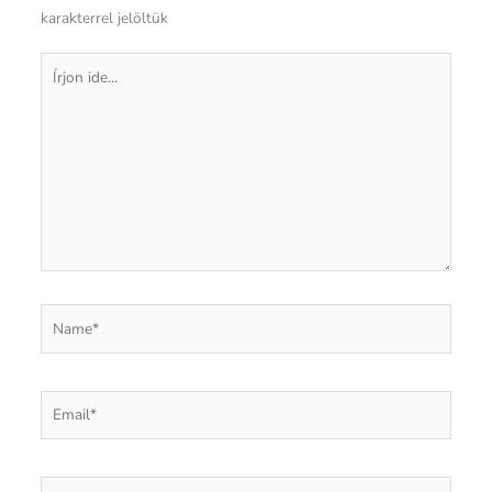
karakterrel jelöltük
Írjon
ide...
Name*
Email*
Website