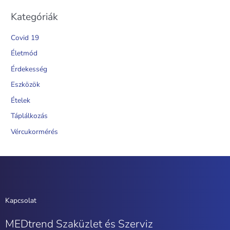
Kategóriák
Covid 19
Életmód
Érdekesség
Eszközök
Ételek
Táplálkozás
Vércukormérés
Kapcsolat
MEDtrend Szaküzlet és Szerviz