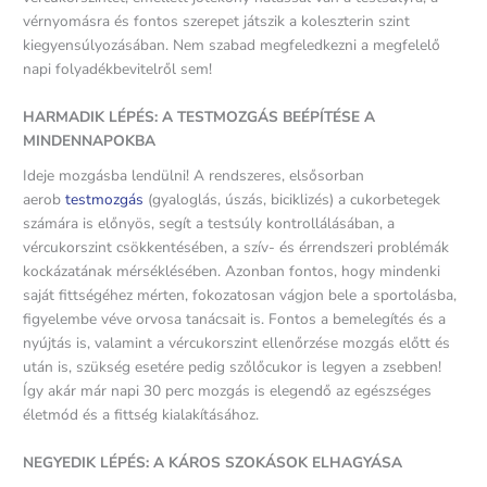
vérnyomásra és fontos szerepet játszik a koleszterin szint
kiegyensúlyozásában. Nem szabad megfeledkezni a megfelelő
napi folyadékbevitelről sem!
HARMADIK LÉPÉS: A TESTMOZGÁS BEÉPÍTÉSE A
MINDENNAPOKBA
Ideje mozgásba lendülni! A rendszeres, elsősorban
aerob
testmozgás
(gyaloglás, úszás, biciklizés) a cukorbetegek
számára is előnyös, segít a testsúly kontrollálásában, a
vércukorszint csökkentésében, a szív- és érrendszeri problémák
kockázatának mérséklésében. Azonban fontos, hogy mindenki
saját fittségéhez mérten, fokozatosan vágjon bele a sportolásba,
figyelembe véve orvosa tanácsait is. Fontos a bemelegítés és a
nyújtás is, valamint a vércukorszint ellenőrzése mozgás előtt és
után is, szükség esetére pedig szőlőcukor is legyen a zsebben!
Így akár már napi 30 perc mozgás is elegendő az egészséges
életmód és a fittség kialakításához.
NEGYEDIK LÉPÉS: A KÁROS SZOKÁSOK ELHAGYÁSA