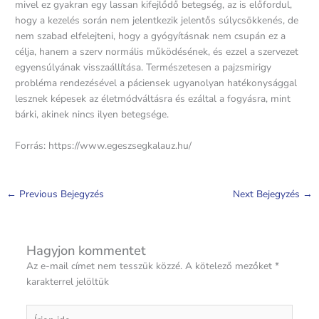
mivel ez gyakran egy lassan kifejlődő betegség, az is előfordul,
hogy a kezelés során nem jelentkezik jelentős súlycsökkenés, de
nem szabad elfelejteni, hogy a gyógyításnak nem csupán ez a
célja, hanem a szerv normális működésének, és ezzel a szervezet
egyensúlyának visszaállítása. Természetesen a pajzsmirigy
probléma rendezésével a páciensek ugyanolyan hatékonysággal
lesznek képesek az életmódváltásra és ezáltal a fogyásra, mint
bárki, akinek nincs ilyen betegsége.
Forrás: https://www.egeszsegkalauz.hu/
←
Previous Bejegyzés
Next Bejegyzés
→
Hagyjon kommentet
Az e-mail címet nem tesszük közzé.
A kötelező mezőket
*
karakterrel jelöltük
Írjon