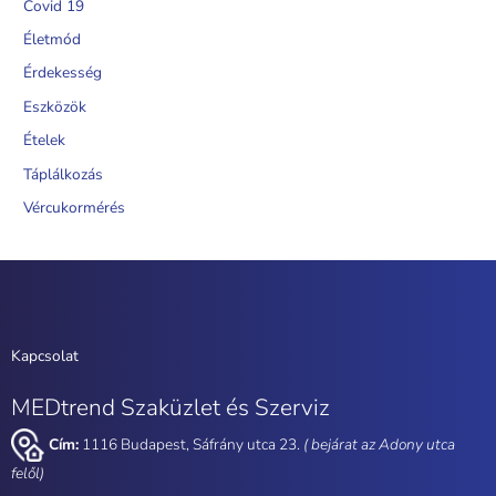
Covid 19
Életmód
Érdekesség
Eszközök
Ételek
Táplálkozás
Vércukormérés
Kapcsolat
MEDtrend Szaküzlet és Szerviz
Cím:
1116 Budapest, Sáfrány utca 23.
( bejárat az Adony utca
felől)