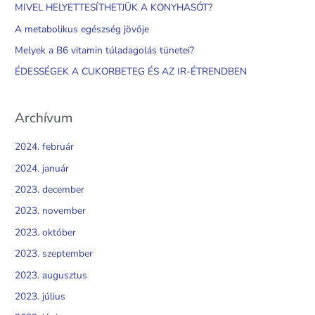
h
MIVEL HELYETTESÍTHETJÜK A KONYHASÓT?
f
A metabolikus egészség jövője
o
Melyek a B6 vitamin túladagolás tünetei?
r
ÉDESSÉGEK A CUKORBETEG ÉS AZ IR-ÉTRENDBEN
:
Archívum
2024. február
2024. január
2023. december
2023. november
2023. október
2023. szeptember
2023. augusztus
2023. július