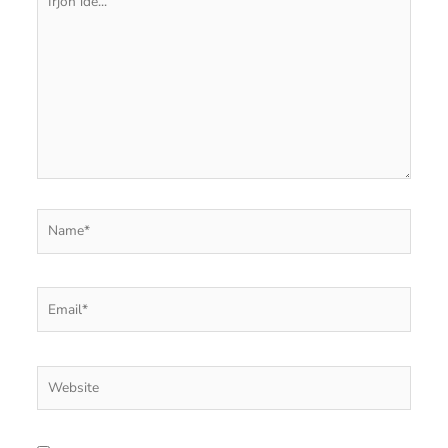
ide...
Name*
Email*
Website