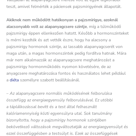
teszt, amivel felmérték a páciensek pajzsmirigyének állapotát.
Akiknek nem működött hatékonyan a pajzsmirigye, azoknál
alacsonyabb volt az alapanyagcsere szintje
, míg a túlműködő
pajzsmirigy éppen ellenkezően hatott. Később a hormonszinteket
is mérni kezdték és azt vették észre, hogy ha alacsony a
pajzsmirigy hormonok szintje, az lassabb alapanyagcserét von
maga után, a magas hormonszintek pedig fordítva hatnak. Mára
már nem alkalmazzák az alapanyagcsere meghatározást a
pajzsmirigy hormonműködés nyomon követésére, de az
anyagcsere meghatározása fontos és használatos lehet például
a
diéta
személyre szabott beállításánál.
–
Az alapanyagcsere normális működésének felborulása
összefügg az energiaegyensúly felborulásával. Ez utóbbi
a táplálkozással bevitt és a test által felhasznált
kalóriamennyiség közti egyensúlyra utal. Sok tanulmány
bizonyította, hogy a pajzsmirigy hormonok szintjében
bekövetkező változások megváltoztatják az energiaegyensúlyt és
ezzel összefüggésben a testsúlyt is. Ezek az összefüggések