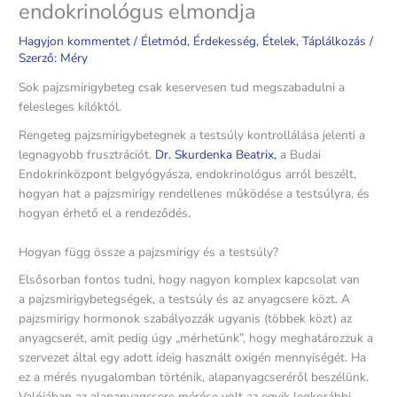
endokrinológus elmondja
Hagyjon kommentet
/
Életmód
,
Érdekesség
,
Ételek
,
Táplálkozás
/
Szerző:
Méry
Sok pajzsmirigybeteg csak keservesen tud megszabadulni a
felesleges kilóktól.
Rengeteg pajzsmirigybetegnek a testsúly kontrollálása jelenti a
legnagyobb frusztrációt.
Dr. Skurdenka Beatrix,
a Budai
Endokrinközpont belgyógyásza, endokrinológus arról beszélt,
hogyan hat a pajzsmirigy rendellenes működése a testsúlyra, és
hogyan érhető el a rendeződés.
Hogyan függ össze a pajzsmirigy és a testsúly?
Elsősorban fontos tudni, hogy nagyon komplex kapcsolat van
a pajzsmirigybetegségek, a testsúly és az anyagcsere közt. A
pajzsmirigy hormonok szabályozzák ugyanis (többek közt) az
anyagcserét, amit pedig úgy „mérhetünk”, hogy meghatározzuk a
szervezet által egy adott ideig használt oxigén mennyiségét. Ha
ez a mérés nyugalomban történik, alapanyagcseréről beszélünk.
Valójában az alapanyagcsere mérése volt az egyik legkorábbi