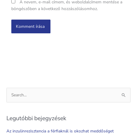
A nevem, e-mail címem, és weboldalcímem mentése a
böngészőben a következő hozzászólásomhoz.
S
e
a
Legutóbbi bejegyzések
r
c
Az inzulinrezisztencia a férfiaknál is okozhat meddőséget