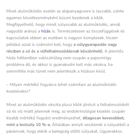
Mivel alulműködés esetén az alapanyagcsere is lassabb, szinte
egyenes következményként kúszni kezdenek a kilók.
Megfigyelhető, hogy minél súlyosabb az alulműködés, annál
nagyobb arányú a
hízás
is. Természetesen az összefüggések és
kapcsolatok ebben az esetben is nagyon komplexek, hiszen
például azzal is számolni kell, hogy
a súlygyarapodás nagy
részben a só és a vízfelhalmozódásnak köszönhető.
A jelentős
hízás hátterében valószínűleg nem csupán a pajzsmirigy
probléma áll, és akkor is gyanakodni kell más okokra, ha
semmiféle más tünet nem jelentkezik a hízáson kívül.
– Milyen mértékű fogyásra lehet számítani az alulműködés
kezelésekor?
Mivel az alulműködés okozta plusz kilók jórészt a felhalmozódott
só és víz miatt jelennek meg, az endokrinológiai kezelés csupán
kisebb mértékű fogyást eredményezhet,
átlagosan kevesebbet,
mint a testsúly 10 %-a.
Általában annyit vesztenek a súlyukból a
páciensek, hogy elérik a betegség előtti súlyukat. Ugyanakkor,