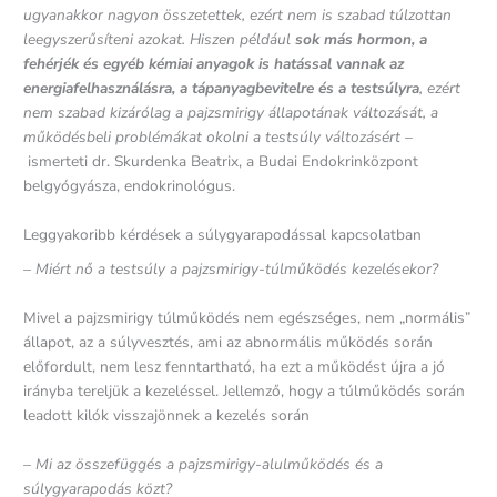
ugyanakkor nagyon összetettek, ezért nem is szabad túlzottan
leegyszerűsíteni azokat. Hiszen például
sok más hormon, a
fehérjék és egyéb kémiai anyagok is hatással vannak az
energiafelhasználásra, a tápanyagbevitelre és a testsúlyra
, ezért
nem szabad kizárólag a pajzsmirigy állapotának változását, a
működésbeli problémákat okolni a testsúly változásért –
ismerteti dr. Skurdenka Beatrix, a Budai Endokrinközpont
belgyógyásza, endokrinológus.
Leggyakoribb kérdések a súlygyarapodással kapcsolatban
– Miért nő a testsúly a pajzsmirigy-túlműködés kezelésekor?
Mivel a pajzsmirigy túlműködés nem egészséges, nem „normális”
állapot, az a súlyvesztés, ami az abnormális működés során
előfordult, nem lesz fenntartható, ha ezt a működést újra a jó
irányba tereljük a kezeléssel. Jellemző, hogy a túlműködés során
leadott kilók visszajönnek a kezelés során
– Mi az összefüggés a pajzsmirigy-alulműködés és a
súlygyarapodás közt?