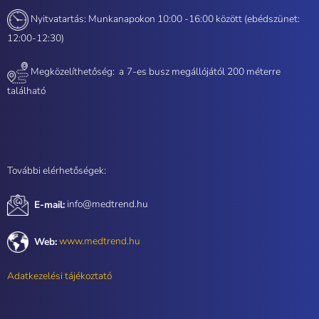
Nyitvatartás: Munkanapokon 10:00 -16:00 között (ebédszünet:
12:00-12:30)
Megközelíthetőség: a
7-es busz megállójától 200 méterre
található
További elérhetőségek:
E-mail:
info@medtrend.hu
Web:
www.medtrend.hu
Adatkezelési tájékoztató