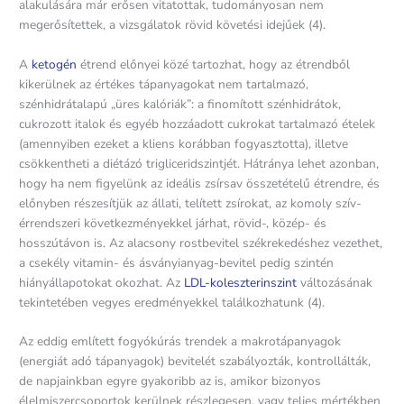
alakulására már erősen vitatottak, tudományosan nem
megerősítettek, a vizsgálatok rövid követési idejűek (4).
A
ketogén
étrend előnyei közé tartozhat, hogy az étrendből
kikerülnek az értékes tápanyagokat nem tartalmazó,
szénhidrátalapú „üres kalóriák”: a finomított szénhidrátok,
cukrozott italok és egyéb hozzáadott cukrokat tartalmazó ételek
(amennyiben ezeket a kliens korábban fogyasztotta), illetve
csökkentheti a diétázó trigliceridszintjét. Hátránya lehet azonban,
hogy ha nem figyelünk az ideális zsírsav összetételű étrendre, és
előnyben részesítjük az állati, telített zsírokat, az komoly szív-
érrendszeri következményekkel járhat, rövid-, közép- és
hosszútávon is. Az alacsony rostbevitel székrekedéshez vezethet,
a csekély vitamin- és ásványianyag-bevitel pedig szintén
hiányállapotokat okozhat. Az
LDL-koleszterinszint
változásának
tekintetében vegyes eredményekkel találkozhatunk (4).
Az eddig említett fogyókúrás trendek a makrotápanyagok
(energiát adó tápanyagok) bevitelét szabályozták, kontrollálták,
de napjainkban egyre gyakoribb az is, amikor bizonyos
élelmiszercsoportok kerülnek részlegesen, vagy teljes mértékben