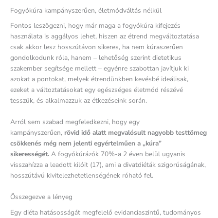
Fogyókúra kampányszerűen, életmódváltás nélkül
Fontos leszögezni, hogy már maga a fogyókúra kifejezés
használata is aggályos lehet, hiszen az étrend megváltoztatása
csak akkor lesz hosszútávon sikeres, ha nem kúraszerűen
gondolkodunk róla, hanem – lehetőség szerint dietetikus
szakember segítsége mellett – egyénre szabottan javítjuk ki
azokat a pontokat, melyek étrendünkben kevésbé ideálisak,
ezeket a változtatásokat egy egészséges életmód részévé
tesszük, és alkalmazzuk az étkezéseink során.
Arról sem szabad megfeledkezni, hogy egy
kampányszerűen,
rövid idő alatt megvalósult nagyobb testtömeg
csökkenés még nem jelenti egyértelműen a „kúra”
sikerességét.
A fogyókúrázók 70%-a 2 éven belül ugyanis
visszahízza a leadott kilóit (17), ami a divatdiéták szigorúságának,
hosszútávú kivitelezhetetlenségének róható fel.
Összegezve a lényeg
Egy diéta hatásosságát megfelelő evidanciaszintű, tudományos