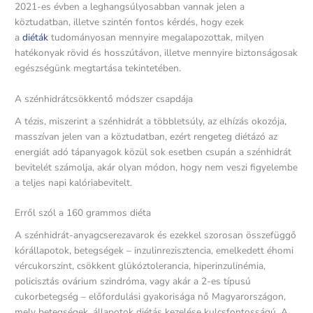
2021-es évben a leghangsúlyosabban vannak jelen a
köztudatban, illetve szintén fontos kérdés, hogy ezek
a
diéták
tudományosan mennyire megalapozottak, milyen
hatékonyak rövid és hosszútávon, illetve mennyire biztonságosak
egészségünk megtartása tekintetében.
A szénhidrátcsökkentő módszer csapdája
A tézis, miszerint a szénhidrát a többletsúly, az elhízás okozója,
masszívan jelen van a köztudatban, ezért rengeteg diétázó az
energiát adó tápanyagok közül sok esetben csupán a szénhidrát
bevitelét számolja, akár olyan módon, hogy nem veszi figyelembe
a teljes napi kalóriabevitelt.
Erről szól a 160 grammos diéta
A szénhidrát-anyagcserezavarok és ezekkel szorosan összefüggő
kórállapotok, betegségek – inzulinrezisztencia, emelkedett éhomi
vércukorszint, csökkent glükóztolerancia, hiperinzulinémia,
policisztás ovárium szindróma, vagy akár a 2-es típusú
cukorbetegség – előfordulási gyakorisága nő Magyarországon,
mely betegségek, állapotok diétás kezelése kulcsfontosságú. A