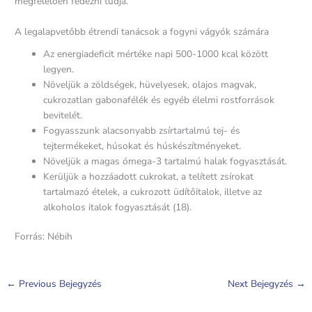
megfelelően fedezni tudja.
A legalapvetőbb étrendi tanácsok a fogyni vágyók számára
Az energiadeficit mértéke napi 500-1000 kcal között
legyen.
Növeljük a zöldségek, hüvelyesek, olajos magvak,
cukrozatlan gabonafélék és egyéb élelmi rostforrások
bevitelét.
Fogyasszunk alacsonyabb zsírtartalmú tej- és
tejtermékeket, húsokat és húskészítményeket.
Növeljük a magas ómega-3 tartalmú halak fogyasztását.
Kerüljük a hozzáadott cukrokat, a telített zsírokat
tartalmazó ételek, a cukrozott üdítőitalok, illetve az
alkoholos italok fogyasztását (18).
Forrás: Nébih
←
Previous Bejegyzés
Next Bejegyzés
→