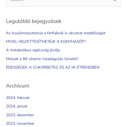
S
e
a
Legutóbbi bejegyzések
r
c
Az inzulinrezisztencia a férfiaknál is okozhat meddőséget
h
MIVEL HELYETTESÍTHETJÜK A KONYHASÓT?
f
A metabolikus egészség jövője
o
Melyek a B6 vitamin túladagolás tünetei?
r
ÉDESSÉGEK A CUKORBETEG ÉS AZ IR-ÉTRENDBEN
:
Archívum
2024. február
2024. január
2023. december
2023. november