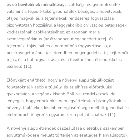
és só bevitelének mérséklése,
a zöldség- és gyümölcsfélék,
valamint a teljes értékű gabonafélék bőséges, a hüvelyesek,
olajos magvak és a tejtermékek rendszeres fogyasztása
bizonyítottan hozzájárul a leggyakoribb civilizációs betegségek
kockázatának csökkentéséhez, ez azonban már a
szemivegetáriánus (az étrendben megengedett a tej- és
tejtermék, tojás, hal és a baromfihús fogyasztása is), a
peszkovegetáriánus (az étrendben megengedett a tej-tejtermék,
tojás, és a hal fogyasztása), és a flexitáriánus étrendekkel is
elérhető (11).
Előnyként említhető, hogy a növényi alapú táplálkozást
folytatóknál kisebb a túlsúly, és az elhízás előfordulási
gyakorisága, a vegánok kisebb BMI-vel rendelkeznek, de
lényeges, hogy ennek okai nem egyértelműen bizonyítottak, a
növényi táplálékok kisebb energiasűrűsége mellett genetikai és
életmódbeli tényezők egyaránt szerepet játszhatnak (11).
A növényi alapú étrendek összeállítása dietetikus szakember
együttműködése mellett történjen az esetleges hiányállapotok