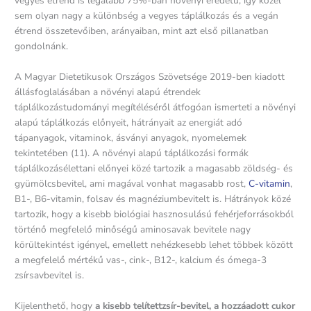
vegyes étrend is legalább 75%-ban növényi eredetű, így közel
sem olyan nagy a különbség a vegyes táplálkozás és a vegán
étrend összetevőiben, arányaiban, mint azt első pillanatban
gondolnánk.
A Magyar Dietetikusok Országos Szövetsége 2019-ben kiadott
állásfoglalásában a növényi alapú étrendek
táplálkozástudományi megítéléséről átfogóan ismerteti a növényi
alapú táplálkozás előnyeit, hátrányait az energiát adó
tápanyagok, vitaminok, ásványi anyagok, nyomelemek
tekintetében (11). A növényi alapú táplálkozási formák
táplálkozásélettani előnyei közé tartozik a magasabb zöldség- és
gyümölcsbevitel, ami magával vonhat magasabb rost,
C-vitamin
,
B1-, B6-vitamin, folsav és magnéziumbevitelt is. Hátrányok közé
tartozik, hogy a kisebb biológiai hasznosulású fehérjeforrásokból
történő megfelelő minőségű aminosavak bevitele nagy
körültekintést igényel, emellett nehézkesebb lehet többek között
a megfelelő mértékű vas-, cink-, B12-, kalcium és ómega-3
zsírsavbevitel is.
Kijelenthető, hogy
a kisebb telítettzsír-bevitel, a hozzáadott cukor