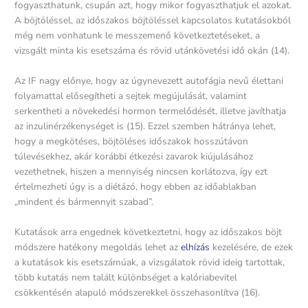
fogyaszthatunk, csupán azt, hogy mikor fogyaszthatjuk el azokat.
A böjtöléssel, az időszakos böjtöléssel kapcsolatos kutatásokból
még nem vonhatunk le messzemenő következtetéseket, a
vizsgált minta kis esetszáma és rövid utánkövetési idő okán (14).
Az IF nagy előnye, hogy az úgynevezett autofágia nevű élettani
folyamattal elősegítheti a sejtek megújulását, valamint
serkentheti a növekedési hormon termelődését, illetve javíthatja
az inzulinérzékenységet is (15). Ezzel szemben hátránya lehet,
hogy a megkötéses, böjtöléses időszakok hosszútávon
túlevésekhez, akár korábbi étkezési zavarok kiújulásához
vezethetnek, hiszen a mennyiség nincsen korlátozva, így ezt
értelmezheti úgy is a diétázó, hogy ebben az időablakban
„mindent és bármennyit szabad”.
Kutatások arra engednek következtetni, hogy az időszakos böjt
módszere hatékony megoldás lehet az
elhízás
kezelésére, de ezek
a kutatások kis esetszámúak, a vizsgálatok rövid ideig tartottak,
több kutatás nem talált különbséget a kalóriabevitel
csökkentésén alapuló módszerekkel összehasonlítva (16).