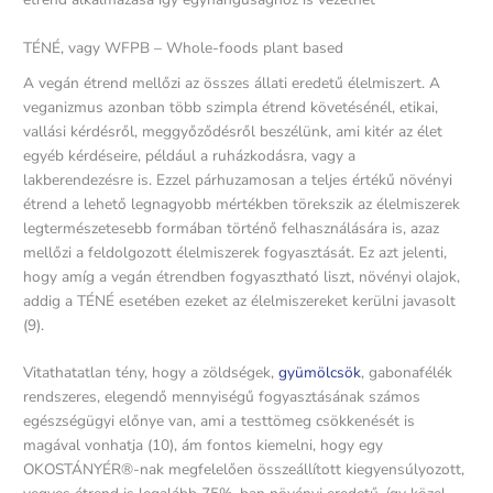
TÉNÉ, vagy WFPB – Whole-foods plant based
A vegán étrend mellőzi az összes állati eredetű élelmiszert. A
veganizmus azonban több szimpla étrend követésénél, etikai,
vallási kérdésről, meggyőződésről beszélünk, ami kitér az élet
egyéb kérdéseire, például a ruházkodásra, vagy a
lakberendezésre is. Ezzel párhuzamosan a teljes értékű növényi
étrend a lehető legnagyobb mértékben törekszik az élelmiszerek
legtermészetesebb formában történő felhasználására is, azaz
mellőzi a feldolgozott élelmiszerek fogyasztását. Ez azt jelenti,
hogy amíg a vegán étrendben fogyasztható liszt, növényi olajok,
addig a TÉNÉ esetében ezeket az élelmiszereket kerülni javasolt
(9).
Vitathatatlan tény, hogy a zöldségek,
gyümölcsök
, gabonafélék
rendszeres, elegendő mennyiségű fogyasztásának számos
egészségügyi előnye van, ami a testtömeg csökkenését is
magával vonhatja (10), ám fontos kiemelni, hogy egy
OKOSTÁNYÉR®-nak megfelelően összeállított kiegyensúlyozott,