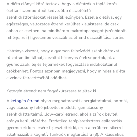
A diéta előnyei közé tartozik, hogy a diétázók a táplálkozás-
élettani szempontból kedvezőbb összetételű
szénhidrátforrásokat részesítik előnyben. Ezzel a diétával egy
egészséges, változatos étrend kerülhet kialakításra, de csak
abban az esetben, ha mindhárom makrotápanyagot (szénhidrát,
fehérje, zsír) figyelembe vesszük az étrend összeállítása során.
Hátránya viszont, hogy a gyorsan felszívódó szénhidrátokat
túlzottan limitálhatja, ezáltal bizonyos ételcsoportok, pl. a
gyümölcsök, tej és tejtermékek fogyasztása indokolatlanul
csökkenhet. Fontos azonban megjegyezni, hogy mindez a diéta
elveinek félreértéséből adódhat.
Ketogén étrend: nem fogyókúrázásra találták ki
A
ketogén étrend
olyan meghatározott energiatartalmú, normál,
vagy alacsony fehérjebevitel melletti, igen alacsony
szénhidráttartalmú, „low-carb” étrend, ahol a zsírok beviteli
aránya kerül előtérbe. Eredetileg terápiarezisztens epilepsziás
gyermekek kezelésére fejlesztették ki, ezen a területen sikerrel
alkalmazzák a kognitív funkciók megtartására (3). A klasszikus