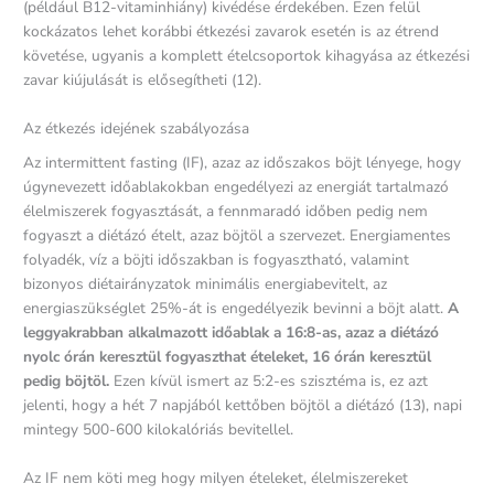
(például B12-vitaminhiány) kivédése érdekében. Ezen felül
kockázatos lehet korábbi étkezési zavarok esetén is az étrend
követése, ugyanis a komplett ételcsoportok kihagyása az étkezési
zavar kiújulását is elősegítheti (12).
Az étkezés idejének szabályozása
Az intermittent fasting (IF), azaz az időszakos böjt lényege, hogy
úgynevezett időablakokban engedélyezi az energiát tartalmazó
élelmiszerek fogyasztását, a fennmaradó időben pedig nem
fogyaszt a diétázó ételt, azaz böjtöl a szervezet. Energiamentes
folyadék, víz a böjti időszakban is fogyasztható, valamint
bizonyos diétairányzatok minimális energiabevitelt, az
energiaszükséglet 25%-át is engedélyezik bevinni a böjt alatt.
A
leggyakrabban alkalmazott időablak a 16:8-as, azaz a diétázó
nyolc órán keresztül fogyaszthat ételeket, 16 órán keresztül
pedig böjtöl.
Ezen kívül ismert az 5:2-es szisztéma is, ez azt
jelenti, hogy a hét 7 napjából kettőben böjtöl a diétázó (13), napi
mintegy 500-600 kilokalóriás bevitellel.
Az IF nem köti meg hogy milyen ételeket, élelmiszereket