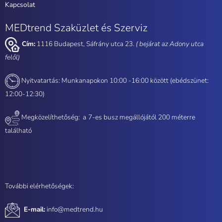
Kapcsolat
MEDtrend Szaküzlet és Szerviz
Cím:
1116 Budapest, Sáfrány utca 23.
( bejárat az Adony utca
felől)
Nyitvatartás: Munkanapokon 10:00 -16:00 között (ebédszünet:
12:00-12:30)
Megközelíthetőség: a
7-es busz megállójától 200 méterre
található
További elérhetőségek:
E-mail:
info@medtrend.hu