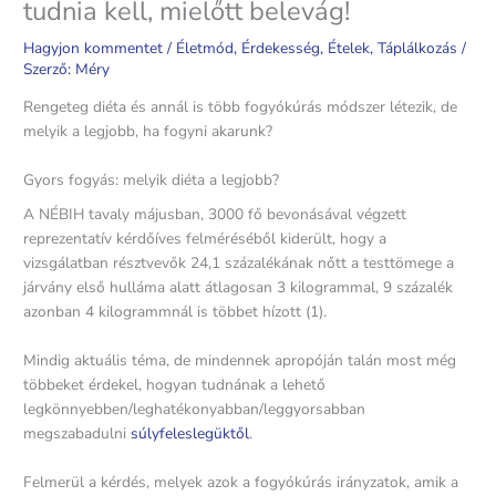
tudnia kell, mielőtt belevág!
Hagyjon kommentet
/
Életmód
,
Érdekesség
,
Ételek
,
Táplálkozás
/
Szerző:
Méry
Rengeteg diéta és annál is több fogyókúrás módszer létezik, de
melyik a legjobb, ha fogyni akarunk?
Gyors fogyás: melyik diéta a legjobb?
A NÉBIH tavaly májusban, 3000 fő bevonásával végzett
reprezentatív kérdőíves felméréséből kiderült, hogy a
vizsgálatban résztvevők 24,1 százalékának nőtt a testtömege a
járvány első hulláma alatt átlagosan 3 kilogrammal, 9 százalék
azonban 4 kilogrammnál is többet hízott (1).
Mindig aktuális téma, de mindennek apropóján talán most még
többeket érdekel, hogyan tudnának a lehető
legkönnyebben/leghatékonyabban/leggyorsabban
megszabadulni
súlyfeleslegüktől
.
Felmerül a kérdés, melyek azok a fogyókúrás irányzatok, amik a