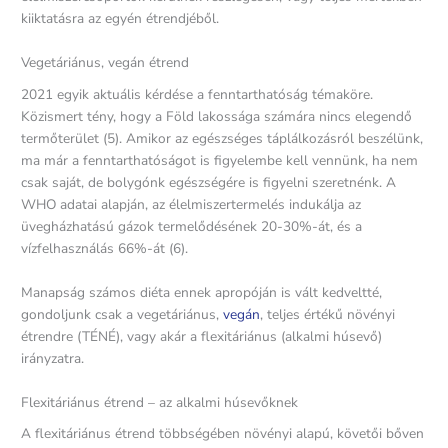
kiiktatásra az egyén étrendjéből.
Vegetáriánus, vegán étrend
2021 egyik aktuális kérdése a fenntarthatóság témaköre.
Közismert tény, hogy a Föld lakossága számára nincs elegendő
termőterület (5). Amikor az egészséges táplálkozásról beszélünk,
ma már a fenntarthatóságot is figyelembe kell vennünk, ha nem
csak saját, de bolygónk egészségére is figyelni szeretnénk. A
WHO adatai alapján, az élelmiszertermelés indukálja az
üvegházhatású gázok termelődésének 20-30%-át, és a
vízfelhasználás 66%-át (6).
Manapság számos diéta ennek apropóján is vált kedveltté,
gondoljunk csak a vegetáriánus,
vegán
, teljes értékű növényi
étrendre (TÉNÉ), vagy akár a flexitáriánus (alkalmi húsevő)
irányzatra.
Flexitáriánus étrend – az alkalmi húsevőknek
A flexitáriánus étrend többségében növényi alapú, követői bőven