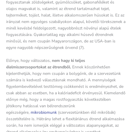
fogyasztanak zöldségeket, gyümölcsöket, gabonaféléket és
olajos magvakat is, valamint az étrend tartalmazhat tejet,
tejterméket, tojást, halat, illetve alkalomszerűen húsokat is. Ez az
irányzat nem egységes szabályokon alapul, követői törekszenek a
minél kevésbé feldolgozott, nagyobbrészt növényi alapú ételek
fogyasztására. Gyakorlatilag egy alkalmi húsevő étrendnek
minősül, és nem csupán Magyarországon, de az USA-ban is
egyre nagyobb népszerűségnek örvend (7).
Előnye, hogy változatos,
nem hagy ki teljes
élelmiszercsoportokat az étrendből.
Ennek köszönhetően
kijelenthetjük, hogy nem csupán a bolygónk, de a szervezetünk
számára is kedvező választásnak mondható. A mennyiségek
figyelembevételével testtömeg csökkenést is eredményezhet, de
csak abban az esetben, ha a kalóriadeficit érvényesül. Kiemelendő
előnye még, hogy a magas rostfogyasztás következtében
jótékony hatással van bélrendszerünk
egészségére,
mikrobiomunk
(szervezetünkben élő mikróbák)
összetételére is. Hátrány lehet a flexitáriánus étrend alkalmazása
során, ha nem ismerjük eléggé a változatos alapanyagokat, az
étrend alkalmazása így egyhangúsághoz is vezethet