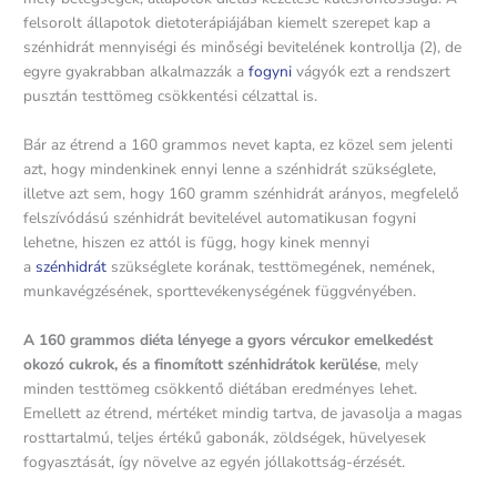
felsorolt állapotok dietoterápiájában kiemelt szerepet kap a
szénhidrát mennyiségi és minőségi bevitelének kontrollja (2), de
egyre gyakrabban alkalmazzák a
fogyni
vágyók ezt a rendszert
pusztán testtömeg csökkentési célzattal is.
Bár az étrend a 160 grammos nevet kapta, ez közel sem jelenti
azt, hogy mindenkinek ennyi lenne a szénhidrát szükséglete,
illetve azt sem, hogy 160 gramm szénhidrát arányos, megfelelő
felszívódású szénhidrát bevitelével automatikusan fogyni
lehetne, hiszen ez attól is függ, hogy kinek mennyi
a
szénhidrát
szükséglete korának, testtömegének, nemének,
munkavégzésének, sporttevékenységének függvényében.
A 160 grammos diéta lényege a gyors vércukor emelkedést
okozó cukrok, és a finomított szénhidrátok kerülése
, mely
minden testtömeg csökkentő diétában eredményes lehet.
Emellett az étrend, mértéket mindig tartva, de javasolja a magas
rosttartalmú, teljes értékű gabonák, zöldségek, hüvelyesek
fogyasztását, így növelve az egyén jóllakottság-érzését.