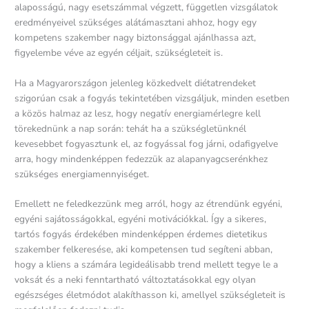
alaposságú, nagy esetszámmal végzett, független vizsgálatok
eredményeivel szükséges alátámasztani ahhoz, hogy egy
kompetens szakember nagy biztonsággal ajánlhassa azt,
figyelembe véve az egyén céljait, szükségleteit is.
Ha a Magyarországon jelenleg közkedvelt diétatrendeket
szigorúan csak a fogyás tekintetében vizsgáljuk, minden esetben
a közös halmaz az lesz, hogy negatív energiamérlegre kell
törekednünk a nap során: tehát ha a szükségletünknél
kevesebbet fogyasztunk el, az fogyással fog járni, odafigyelve
arra, hogy mindenképpen fedezzük az alapanyagcserénkhez
szükséges energiamennyiséget.
Emellett ne feledkezzünk meg arról, hogy az étrendünk egyéni,
egyéni sajátosságokkal, egyéni motivációkkal. Így a sikeres,
tartós fogyás érdekében mindenképpen érdemes dietetikus
szakember felkeresése, aki kompetensen tud segíteni abban,
hogy a kliens a számára legideálisabb trend mellett tegye le a
voksát és a neki fenntartható változtatásokkal egy olyan
egészséges életmódot alakíthasson ki, amellyel szükségleteit is