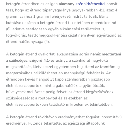
ketogén étrendben ez az igen
alacsony
szénhidrátbevitel
annyit
tesz, hogy az étrend tápanyagaránya leggyakrabban 4:1, azaz 4
gramm zsírhoz 1 gramm fehérje+szénhidrát tartozik. Bár a
kutatások száma a ketogén étrend tekintetében meredeken nő
(6), érintve esetlegesen egyéb alkalmazási területeket is,
fogyókúrás, testtömegcsökkentési céllal nem ilyen egyértelmű az
étrend hatékonysága (4).
A ketogén étrend gyakorlati alkalmazása során
nehéz megtartani
a szükséges, szigorú 4:1-es arányt
, a szénhidrát nagyfokú
megszorítását, illetve ezzel egyetemben bejuttatni az izomtömeg
megtartásához nélkülözhetetlen mennyiségű fehérjét is. Az
étrendben kevés hangsúlyt kapó szénhidrátban gazdagabb
élelmiszercsoportok, mint a gabonafélék, a gyümölcsök,
hüvelyesek mellőzése pedig felveti az étrend kiegészítésének
szükségességét a rostbevitel és az ezekben az
élelmiszercsoportokban található mikroelemek tekintetében.
A ketogén étrend rövidtávon eredményezhet fogyást, hosszútávú
eredményei, különös tekintettel az egészségi állapotunk