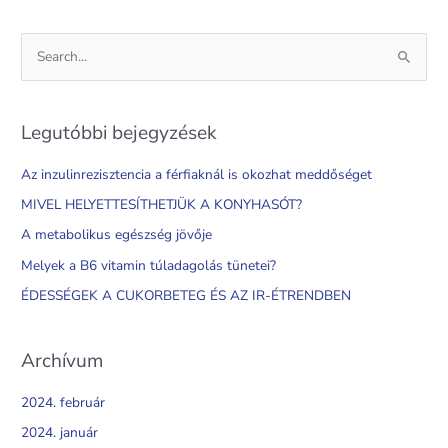
S
e
a
Legutóbbi bejegyzések
r
c
Az inzulinrezisztencia a férfiaknál is okozhat meddőséget
h
MIVEL HELYETTESÍTHETJÜK A KONYHASÓT?
f
A metabolikus egészség jövője
o
Melyek a B6 vitamin túladagolás tünetei?
r
ÉDESSÉGEK A CUKORBETEG ÉS AZ IR-ÉTRENDBEN
:
Archívum
2024. február
2024. január