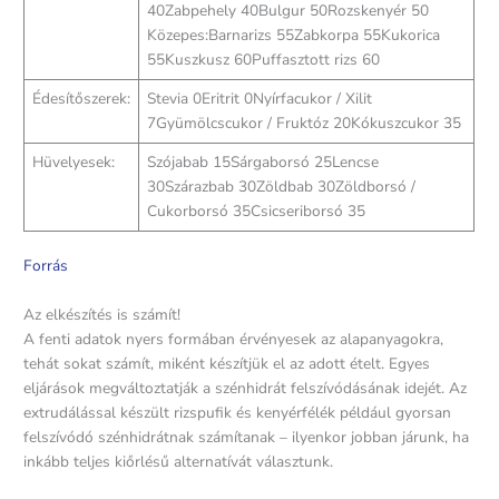
40Zabpehely 40Bulgur 50Rozskenyér 50
Közepes:Barnarizs 55Zabkorpa 55Kukorica
55Kuszkusz 60Puffasztott rizs 60
Édesítőszerek:
Stevia 0Eritrit 0Nyírfacukor / Xilit
7Gyümölcscukor / Fruktóz 20Kókuszcukor 35
Hüvelyesek:
Szójabab 15Sárgaborsó 25Lencse
30Szárazbab 30Zöldbab 30Zöldborsó /
Cukorborsó 35Csicseriborsó 35
Forrás
Az elkészítés is számít!
A fenti adatok nyers formában érvényesek az alapanyagokra,
tehát sokat számít, miként készítjük el az adott ételt. Egyes
eljárások megváltoztatják a szénhidrát felszívódásának idejét. Az
extrudálással készült rizspufik és kenyérfélék például gyorsan
felszívódó szénhidrátnak számítanak – ilyenkor jobban járunk, ha
inkább teljes kiőrlésű alternatívát választunk.