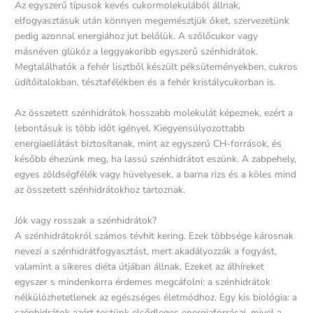
Az egyszerű típusok kevés cukormolekulából állnak,
elfogyasztásuk után könnyen megemésztjük őket, szervezetünk
pedig azonnal energiához jut belőlük. A szőlőcukor vagy
másnéven glükóz a leggyakoribb egyszerű szénhidrátok.
Megtalálhatók a fehér lisztből készült péksüteményekben, cukros
üdítőitalokban, tésztafélékben és a fehér kristálycukorban is.
Az összetett szénhidrátok hosszabb molekulát képeznek, ezért a
lebontásuk is több időt igényel. Kiegyensúlyozottabb
energiaellátást biztosítanak, mint az egyszerű CH-források, és
később éhezünk meg, ha lassú szénhidrátot eszünk. A zabpehely,
egyes zöldségfélék vagy hüvelyesek, a barna rizs és a köles mind
az összetett szénhidrátokhoz tartoznak.
Jók vagy rosszak a szénhidrátok?
A szénhidrátokról számos tévhit kering. Ezek többsége károsnak
nevezi a szénhidrátfogyasztást, mert akadályozzák a fogyást,
valamint a sikeres diéta útjában állnak. Ezeket az álhíreket
egyszer s mindenkorra érdemes megcáfolni: a szénhidrátok
nélkülözhetetlenek az egészséges életmódhoz. Egy kis biológia: a
szénhidrátok azért testünk elsődleges energiaforrásai, mivel a