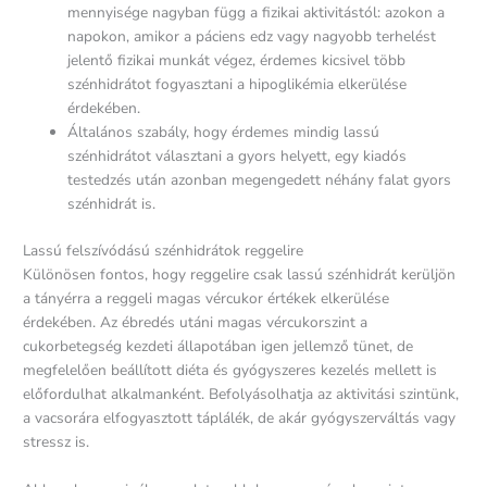
mennyisége nagyban függ a fizikai aktivitástól: azokon a
napokon, amikor a páciens edz vagy nagyobb terhelést
jelentő fizikai munkát végez, érdemes kicsivel több
szénhidrátot fogyasztani a hipoglikémia elkerülése
érdekében.
Általános szabály, hogy érdemes mindig lassú
szénhidrátot választani a gyors helyett, egy kiadós
testedzés után azonban megengedett néhány falat gyors
szénhidrát is.
Lassú felszívódású szénhidrátok reggelire
Különösen fontos, hogy reggelire csak lassú szénhidrát kerüljön
a tányérra a reggeli magas vércukor értékek elkerülése
érdekében. Az ébredés utáni magas vércukorszint a
cukorbetegség kezdeti állapotában igen jellemző tünet, de
megfelelően beállított diéta és gyógyszeres kezelés mellett is
előfordulhat alkalmanként. Befolyásolhatja az aktivitási szintünk,
a vacsorára elfogyasztott táplálék, de akár gyógyszerváltás vagy
stressz is.