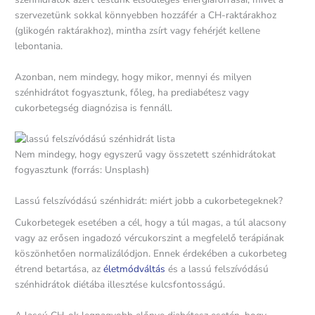
szervezetünk sokkal könnyebben hozzáfér a CH-raktárakhoz
(glikogén raktárakhoz), mintha zsírt vagy fehérjét kellene
lebontania.
Azonban, nem mindegy, hogy mikor, mennyi és milyen
szénhidrátot fogyasztunk, főleg, ha prediabétesz vagy
cukorbetegség diagnózisa is fennáll.
Nem mindegy, hogy egyszerű vagy összetett szénhidrátokat
fogyasztunk (forrás: Unsplash)
Lassú felszívódású szénhidrát: miért jobb a cukorbetegeknek?
Cukorbetegek esetében a cél, hogy a túl magas, a túl alacsony
vagy az erősen ingadozó vércukorszint a megfelelő terápiának
köszönhetően normalizálódjon. Ennek érdekében a cukorbeteg
étrend betartása, az
életmódváltás
és a lassú felszívódású
szénhidrátok diétába illesztése kulcsfontosságú.