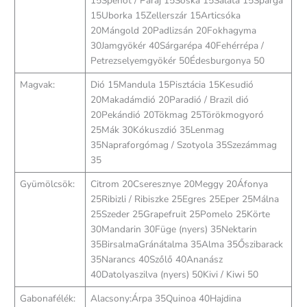
15Spenót / Paraj 15Sóska 15Saláta 15Spárga
15Uborka 15Zellerszár 15Articsóka
20Mángold 20Padlizsán 20Fokhagyma
30Jamgyökér 40Sárgarépa 40Fehérrépa /
Petrezselyemgyökér 50Édesburgonya 50
Magvak:
Dió 15Mandula 15Pisztácia 15Kesudió
20Makadámdió 20Paradió / Brazil dió
20Pekándió 20Tökmag 25Törökmogyoró
25Mák 30Kókuszdió 35Lenmag
35Napraforgómag / Szotyola 35Szezámmag
35
Gyümölcsök:
Citrom 20Cseresznye 20Meggy 20Áfonya
25Ribizli / Ribiszke 25Egres 25Eper 25Málna
25Szeder 25Grapefruit 25Pomelo 25Körte
30Mandarin 30Füge (nyers) 35Nektarin
35BirsalmaGránátalma 35Alma 35Őszibarack
35Narancs 40Szőlő 40Ananász
40Datolyaszilva (nyers) 50Kivi / Kiwi 50
Gabonafélék:
Alacsony:Árpa 35Quinoa 40Hajdina