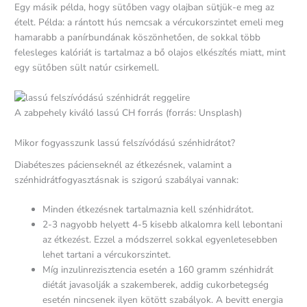
Egy másik példa, hogy sütőben vagy olajban sütjük-e meg az
ételt. Példa: a rántott hús nemcsak a vércukorszintet emeli meg
hamarabb a panírbundának köszönhetően, de sokkal több
felesleges kalóriát is tartalmaz a bő olajos elkészítés miatt, mint
egy sütőben sült natúr csirkemell.
A zabpehely kiváló lassú CH forrás (forrás: Unsplash)
Mikor fogyasszunk lassú felszívódású szénhidrátot?
Diabéteszes pácienseknél az étkezésnek, valamint a
szénhidrátfogyasztásnak is szigorú szabályai vannak:
Minden étkezésnek tartalmaznia kell szénhidrátot.
2-3 nagyobb helyett 4-5 kisebb alkalomra kell lebontani
az étkezést. Ezzel a módszerrel sokkal egyenletesebben
lehet tartani a vércukorszintet.
Míg inzulinrezisztencia esetén a 160 gramm szénhidrát
diétát javasolják a szakemberek, addig cukorbetegség
esetén nincsenek ilyen kötött szabályok. A bevitt energia