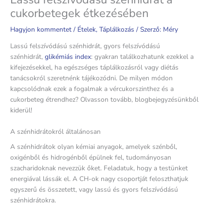
cukorbetegek étkezésében
Hagyjon kommentet
/
Ételek
,
Táplálkozás
/ Szerző:
Méry
Lassú felszívódású szénhidrát, gyors felszívódású
szénhidrát,
glikémiás index
: gyakran találkozhatunk ezekkel a
kifejezésekkel, ha egészséges táplálkozásról vagy diétás
tanácsokról szeretnénk tájékozódni. De milyen módon
kapcsolódnak ezek a fogalmak a vércukorszinthez és a
cukorbeteg étrendhez? Olvasson tovább, blogbejegyzésünkből
kiderül!
A szénhidrátokról általánosan
A szénhidrátok olyan kémiai anyagok, amelyek szénből,
oxigénből és hidrogénből épülnek fel, tudományosan
szacharidoknak nevezzük őket. Feladatuk, hogy a testünket
energiával lássák el. A CH-ok nagy csoportját feloszthatjuk
egyszerű és összetett, vagy lassú és gyors felszívódású
szénhidrátokra.