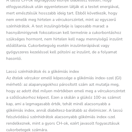
A lassú CH-ok legnagyobb előnye diabétesz esetén, hogy
elfogyasztásuk után egyenletesen látják el a testet energiával,
mert emésztésük hosszabb ideig tart. Ebből következik, hogy
nem emelik meg hirtelen a vércukorszintet, mint az egyszerű
szénhidrátok. A test inzulingörbéje is laposabb marad: a
hasnyálmirigynek fokozatosan kell termelnie a cukorbontáshoz
szükséges hormont, nem hirtelen kell nagy mennyiségű inzulint
előállítania. Cukorbetegség esetén inzulinterápiával vagy
gyógyszeres kezeléssel kell pótolni az inzulint, de a folyamat
hasonló.
Lassú szénhidrátok és a glikémiás index
Az ételek vércukor emelő képessége a glikémiás index-szel (GI)
mérhető: az alapanyagokhoz párosított szám azt mutatja meg,
hogy az adott étel milyen mértékben emeli meg a vércukorszintet
a szőlőcukorhoz képest. Ezen a skálán a glükóz 100-as számot
kap, ami a legmagasabb érték, tehát minél alacsonyabb a
glikémiás index, annál diabétesz-barátabb az élelmiszer. A lassú
felszívódású szénhidrátok alacsonyabb glikémiás index-szel
rendelkeznek, mint a gyors CH-ok, ezért javasolt fogyasztásuk
cukorbetegek számára.