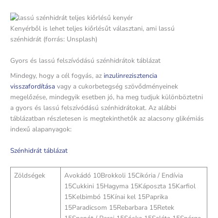
Kenyérből is lehet teljes kiőrlésűt választani, ami lassú
szénhidrát (forrás: Unsplash)
Gyors és lassú felszívódású szénhidrátok táblázat
Mindegy, hogy a cél fogyás, az
inzulinrezisztencia
visszafordítása
vagy a cukorbetegség szövődményeinek
megelőzése, mindegyik esetben jó, ha meg tudjuk különböztetni
a gyors és lassú felszívódású szénhidrátokat. Az alábbi
táblázatban részletesen is megtekinthetők az alacsony glikémiás
indexű alapanyagok:
Szénhidrát táblázat
Zöldségek
Avokádó 10Brokkoli 15Cikória / Endívia
15Cukkini 15Hagyma 15Káposzta 15Karfiol
15Kelbimbó 15Kínai kel 15Paprika
15Paradicsom 15Rebarbara 15Retek