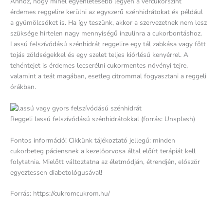
Ahhoz, hogy minél egyenletesebb legyen a vércukorszint
érdemes reggelire kerülni az egyszerű szénhidrátokat és például
a gyümölcsöket is. Ha így teszünk, akkor a szervezetnek nem lesz
szüksége hirtelen nagy mennyiségű inzulinra a cukorbontáshoz.
Lassú felszívódású szénhidrát reggelire egy tál zabkása vagy főtt
tojás zöldségekkel és egy szelet teljes kiőrlésű kenyérrel. A
tehéntejet is érdemes lecserélni cukormentes növényi tejre,
valamint a teát magában, esetleg citrommal fogyasztani a reggeli
órákban.
Reggeli lassú felszívódású szénhidrátokkal (forrás: Unsplash)
Fontos információ! Cikkünk tájékoztató jellegű: minden
cukorbeteg páciensnek a kezelőorvosa által előírt terápiát kell
folytatnia. Mielőtt változtatna az életmódján, étrendjén, először
egyeztessen diabetológusával!
Forrás: https://cukromcukrom.hu/