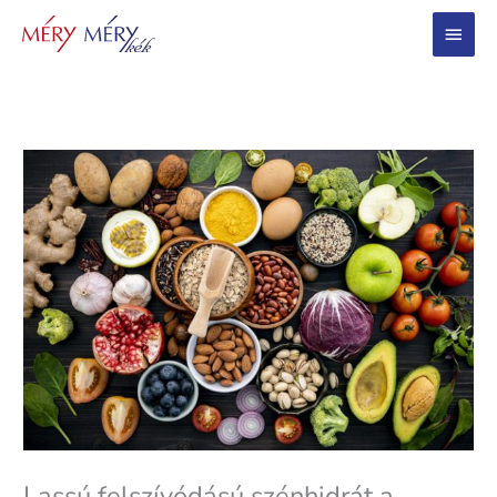
Main
Menu
Lassú felszívódású szénhidrát a