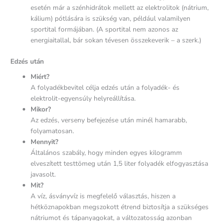
esetén már a szénhidrátok mellett az elektrolitok (nátrium,
kálium) pótlására is szükség van, például valamilyen
sportital formájában. (A sportital nem azonos az
energiaitallal, bár sokan tévesen összekeverik – a szerk.)
Edzés után
Miért?
A folyadékbevitel célja edzés után a folyadék- és
elektrolit-egyensúly helyreállítása.
Mikor?
Az edzés, verseny befejezése után minél hamarabb,
folyamatosan.
Mennyit?
Általános szabály, hogy minden egyes kilogramm
elveszített testtömeg után 1,5 liter folyadék elfogyasztása
javasolt.
Mit?
A víz, ásványvíz is megfelelő választás, hiszen a
hétköznapokban megszokott étrend biztosítja a szükséges
nátriumot és tápanyagokat, a változatosság azonban