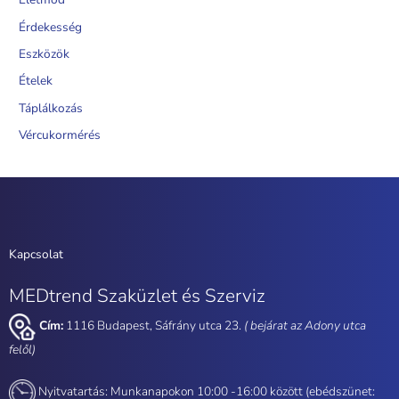
Érdekesség
Eszközök
Ételek
Táplálkozás
Vércukormérés
Kapcsolat
MEDtrend Szaküzlet és Szerviz
Cím:
1116 Budapest, Sáfrány utca 23.
( bejárat az Adony utca
felől)
Nyitvatartás: Munkanapokon 10:00 -16:00 között (ebédszünet: