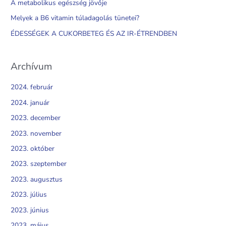
A metabolikus egészség jövője
o
Melyek a B6 vitamin túladagolás tünetei?
r
ÉDESSÉGEK A CUKORBETEG ÉS AZ IR-ÉTRENDBEN
:
Archívum
2024. február
2024. január
2023. december
2023. november
2023. október
2023. szeptember
2023. augusztus
2023. július
2023. június
2023. május