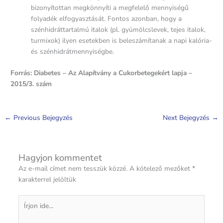
bizonyítottan megkönnyíti a megfelelő mennyiségű
folyadék elfogyasztását. Fontos azonban, hogy a
szénhidráttartalmú italok (pl. gyümölcslevek, tejes italok,
turmixok) ilyen esetekben is beleszámítanak a napi kalória-
és szénhidrátmennyiségbe.
Forrás: Diabetes – Az Alapítvány a Cukorbetegekért lapja –
2015/3. szám
←
Previous Bejegyzés
Next Bejegyzés
→
Hagyjon kommentet
Az e-mail címet nem tesszük közzé.
A kötelező mezőket
*
karakterrel jelöltük
Írjon
ide...