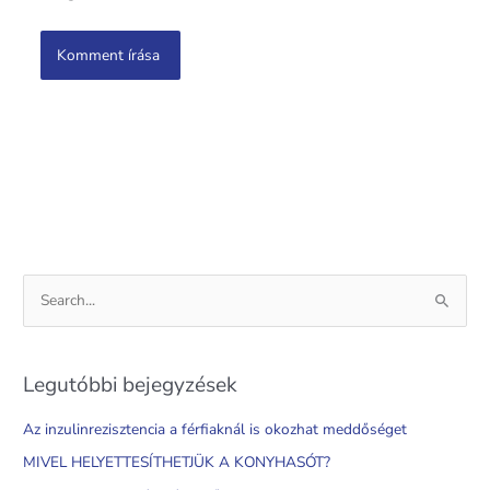
S
e
a
Legutóbbi bejegyzések
r
c
Az inzulinrezisztencia a férfiaknál is okozhat meddőséget
h
MIVEL HELYETTESÍTHETJÜK A KONYHASÓT?
f