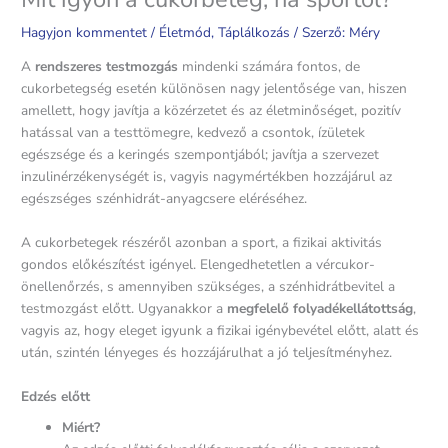
Hagyjon kommentet
/
Életmód
,
Táplálkozás
/ Szerző:
Méry
A
rendszeres testmozgás
mindenki számára fontos, de
cukorbetegség esetén különösen nagy jelentősége van, hiszen
amellett, hogy javítja a közérzetet és az életminőséget, pozitív
hatással van a testtömegre, kedvező a csontok, ízületek
egészsége és a keringés szempontjából; javítja a szervezet
inzulinérzékenységét is, vagyis nagymértékben hozzájárul az
egészséges szénhidrát-anyagcsere eléréséhez.
A cukorbetegek részéről azonban a sport, a fizikai aktivitás
gondos előkészítést igényel. Elengedhetetlen a vércukor-
önellenőrzés, s amennyiben szükséges, a szénhidrátbevitel a
testmozgást előtt. Ugyanakkor a
megfelelő folyadékellátottság
,
vagyis az, hogy eleget igyunk a fizikai igénybevétel előtt, alatt és
után, szintén lényeges és hozzájárulhat a jó teljesítményhez.
Edzés előtt
Miért?