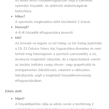
Az edzés előtti folyadékfogyasztás célja a szervezet
optimális folyadék- és elektrolit ellátottságának
biztosítása.
Mikor?
A sportolás megkezdése előtt körülbelül 2 órával.
Mennyit?
4–6 dl folyadék elfogyasztása javasolt.
Mit?
Az innivaló ne legyen se túl hideg, se túl meleg (optimális
a 15–21 Celsius-fokos ital, fogyasztása élvezetes és nem
terheli meg feleslegesen a sportoló szervezetét); a víz,
ásványvíz megfelelő választás, de a tapasztalatok szerint
az ízesítés (néhány csepp citrom- vagy grapefruitlé és
energiamentes édesítőszer), valamint a változatos
italválasztás segít a megfelelő folyadékmennyiség
elfogyasztásában.
Edzés alatt
Miért?
A folyadékpótlás célja az edzés során a testtömeg 2