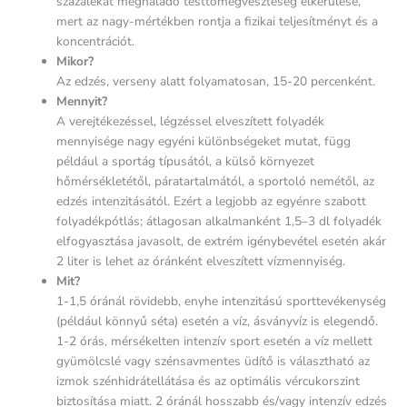
százalékát meghaladó testtömegveszteség elkerülése,
mert az nagy-mértékben rontja a fizikai teljesítményt és a
koncentrációt.
Mikor?
Az edzés, verseny alatt folyamatosan, 15-20 percenként.
Mennyit?
A verejtékezéssel, légzéssel elveszített folyadék
mennyisége nagy egyéni különbségeket mutat, függ
például a sportág típusától, a külső környezet
hőmérsékletétől, páratartalmától, a sportoló nemétől, az
edzés intenzitásától. Ezért a legjobb az egyénre szabott
folyadékpótlás; átlagosan alkalmanként 1,5–3 dl folyadék
elfogyasztása javasolt, de extrém igénybevétel esetén akár
2 liter is lehet az óránként elveszített vízmennyiség.
Mit?
1-1,5 óránál rövidebb, enyhe intenzitású sporttevékenység
(például könnyű séta) esetén a víz, ásványvíz is elegendő.
1-2 órás, mérsékelten intenzív sport esetén a víz mellett
gyümölcslé vagy szénsavmentes üdítő is választható az
izmok szénhidrátellátása és az optimális vércukorszint
biztosítása miatt. 2 óránál hosszabb és/vagy intenzív edzés