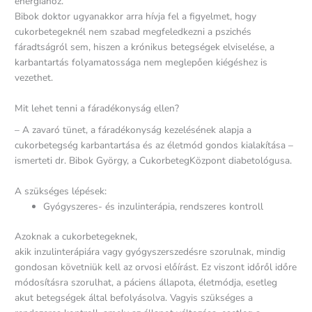
energiához.
Bibok doktor ugyanakkor arra hívja fel a figyelmet, hogy
cukorbetegeknél nem szabad megfeledkezni a pszichés
fáradtságról sem, hiszen a krónikus betegségek elviselése, a
karbantartás folyamatossága nem meglepően kiégéshez is
vezethet.
Mit lehet tenni a fáradékonyság ellen?
– A zavaró tünet, a fáradékonyság kezelésének alapja a
cukorbetegség karbantartása és az életmód gondos kialakítása –
ismerteti dr. Bibok György, a CukorbetegKözpont diabetológusa.
A szükséges lépések:
Gyógyszeres- és inzulinterápia, rendszeres kontroll
Azoknak a cukorbetegeknek,
akik inzulinterápiára vagy gyógyszerszedésre szorulnak, mindig
gondosan követniük kell az orvosi előírást. Ez viszont időről időre
módosításra szorulhat, a páciens állapota, életmódja, esetleg
akut betegségek által befolyásolva. Vagyis szükséges a