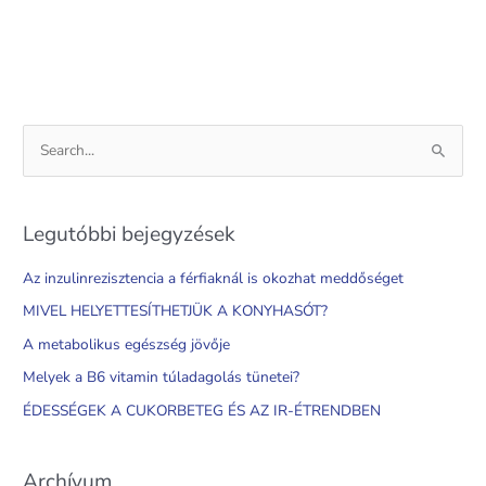
S
e
a
Legutóbbi bejegyzések
r
c
Az inzulinrezisztencia a férfiaknál is okozhat meddőséget
h
MIVEL HELYETTESÍTHETJÜK A KONYHASÓT?
f
A metabolikus egészség jövője
o
Melyek a B6 vitamin túladagolás tünetei?
r
ÉDESSÉGEK A CUKORBETEG ÉS AZ IR-ÉTRENDBEN
:
Archívum