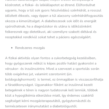
közérzetet, a fizikai- és lelkiállapotot az étrend. Előfordulhat
ugyanis, hogy a túl sok gyors felszívódású szénhidrát, a rosszul
időzített étkezés, vagy éppen a túl alacsony szénhidrátfogyasztás
okozza a kimerültséget. A diabéteszesek sok időt és energiát
spórolhatnak, ha a diagnóziskor és utána is időközönként
felkeresnek egy dietetikust, aki személyre szabott diétával és
receptekkel rendkívül sokat tehet a páciens egészségéért.
Rendszeres mozgás
A fizikai aktivitás olyan fontos a cukorbetegség kezelésében,
hogy gyógyszerek nélkül is képes pozitív hatást gyakorolni a
vércukor- és inzulinszintre. Mivel a szervezet a sportolás során
több oxigénhez jut, valamint szerotonint (ún.
boldogsághormont) is termel, ez önmagában is visszaszoríthatja
a fáradékonyságot. Ugyanakkor főként az inzulinnal kezelt
betegeknek e téren is nagyon tudatosnak kell lenniük, többek
közt a hypoglikémia elkerülése miatt, így érdemes szakértő
segítséget kérni mozgásterapeutától, gyógytornásztól és
természetesen iránymutatást a diabetológustól.