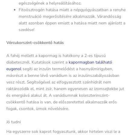
egészségének a helyreállításához.
Fitoösztrogén hatása miatt a népgyógyászatban a renyhe
menstruáció megerősítésére alkalmazzák. Várandósság
alatt azonban éppen emiatt a hatása miatt nem ajánlott a
szedése!
Vércukorszint-csökkentő hatás
A fahéj mellett a kapormag is hatékony a 2-es típusú
diabetesznél. Kutatások szerint a
kapormagban található
eugenol
segíti az inzulin termelődést a hasnyálmirigyben,
másrészt a benne lévő vanádium is az inzulinszabályozásban
vesz részt. Segítségével az elfogyasztott szénhidrát nem
raktározódik el, mint zsír, hanem egyenesen az izomsejtekbe jut
és energiává alakul át. A vanádiumnak koleszterinszint-
csökkentő hatása is van, de előszeretettel alkalmazzák erős
fogak, csontok, izmok növelésére.
Jó tudni
Ha egyszerre sok kaprot fogyasztunk, akkor hirtelen viszi le a