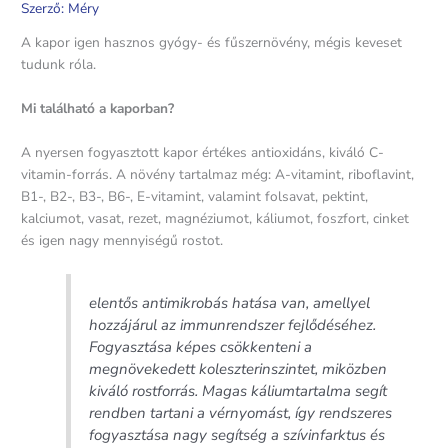
Szerző:
Méry
A kapor igen hasznos gyógy- és fűszernövény, mégis keveset
tudunk róla.
Mi található a kaporban?
A nyersen fogyasztott kapor értékes antioxidáns, kiváló C-
vitamin-forrás. A növény tartalmaz még: A-vitamint, riboflavint,
B1-, B2-, B3-, B6-, E-vitamint, valamint folsavat, pektint,
kalciumot, vasat, rezet, magnéziumot, káliumot, foszfort, cinket
és igen nagy mennyiségű rostot.
elentős antimikrobás hatása van, amellyel
hozzájárul az immunrendszer fejlődéséhez.
Fogyasztása képes csökkenteni a
megnövekedett koleszterinszintet, miközben
kiváló rostforrás. Magas káliumtartalma segít
rendben tartani a vérnyomást, így rendszeres
fogyasztása nagy segítség a szívinfarktus és