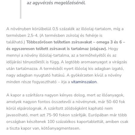
az agyvérzés megelőzésénél.
A növényben körülbelül 0,5 százalék az illóolaj-tartalom, míg a
termésben 2,5-4. (A termésben zsírolaj és fehérje is
található.)
Többszörösen telítetlen zsírsavakat – omega 3 és 6 –
és egyszeresen telített zsírsavat is tartalmaz (olajsav).
Hogy
mennyi a növény illóolaj-tartalma, az a termőhelyétől és az
időjárási tényezőktől is függ. A legtöbb aromaanyagot a virágzás
után tartalmazza. A termésből nyert illóolaj kis adagban izgató,
nagy adagban nyugtató hatású. A gyökérzeten kívül a növény
minden része fogyasztható – írja a
vitaminszalon
.
A kapor a szárításra nagyon kényes dolog, mert az illóanyagok,
amelyek nagyon fontos összetevői a növénynek, már 50-60 fok
körül elpárolognak. A szárított zöldségként kapható nem
javasolható, mert azt 75-90 fokon szárítják. Európában már több
országban készítenek 100 százalékos kaportablettát, amiben csak
a tiszta kapor van, kötőanyagmentesen.