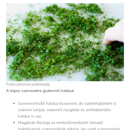
Fotó:common.wikimedia
A kapor szervezetre gyakorolt hatásai
Gyomorerősítő hatása közismert, de vizelethajtóként is
számon tartjuk, valamint nyugtató és antibakteriális
hatása is van.
Magjának illóolaja az emésztőrendszert támadó
baktériumok szaporodását gátolja, így segít a hasmenést