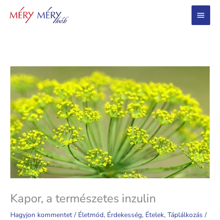
Main
Menu
Kapor, a természetes inzulin
Hagyjon kommentet
/
Életmód
,
Érdekesség
,
Ételek
,
Táplálkozás
/