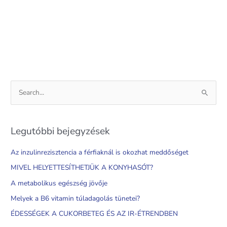
S
e
a
Legutóbbi bejegyzések
r
c
Az inzulinrezisztencia a férfiaknál is okozhat meddőséget
h
MIVEL HELYETTESÍTHETJÜK A KONYHASÓT?
f
A metabolikus egészség jövője
o
Melyek a B6 vitamin túladagolás tünetei?
r
ÉDESSÉGEK A CUKORBETEG ÉS AZ IR-ÉTRENDBEN
: