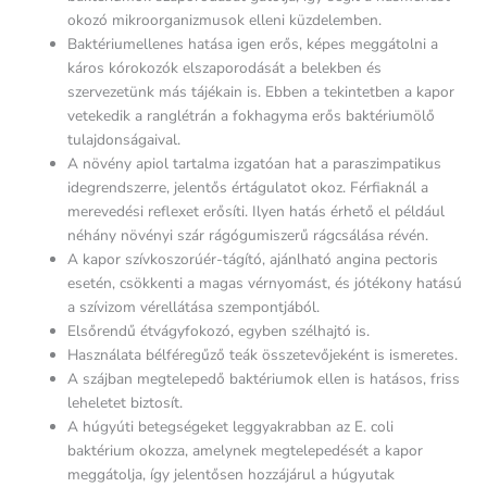
okozó mikroorganizmusok elleni küzdelemben.
Baktériumellenes hatása igen erős, képes meggátolni a
káros kórokozók elszaporodását a belekben és
szervezetünk más tájékain is. Ebben a tekintetben a kapor
vetekedik a ranglétrán a fokhagyma erős baktériumölő
tulajdonságaival.
A növény apiol tartalma izgatóan hat a paraszimpatikus
idegrendszerre, jelentős értágulatot okoz. Férfiaknál a
merevedési reflexet erősíti. Ilyen hatás érhető el például
néhány növényi szár rágógumiszerű rágcsálása révén.
A kapor szívkoszorúér-tágító, ajánlható angina pectoris
esetén, csökkenti a magas vérnyomást, és jótékony hatású
a szívizom vérellátása szempontjából.
Elsőrendű étvágyfokozó, egyben szélhajtó is.
Használata bélféregűző teák összetevőjeként is ismeretes.
A szájban megtelepedő baktériumok ellen is hatásos, friss
leheletet biztosít.
A húgyúti betegségeket leggyakrabban az E. coli
baktérium okozza, amelynek megtelepedését a kapor
meggátolja, így jelentősen hozzájárul a húgyutak