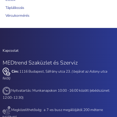
Táplálkozás
Vércukormérés
Kapcsolat
MEDtrend Szaküzlet és Szerviz
Cím:
1116 Budapest, Sáfrány utca 23.
( bejárat az Adony utca
felől)
Nyitvatartás: Munkanapokon 10:00 -16:00 között (ebédszünet:
12:00-12:30)
Megközelíthetőség: a
7-es busz megállójától 200 méterre
található