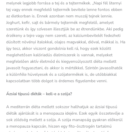
melynek legjobb forrása a tej és a tejtermékek. „Napi fél liternyi
tej vagy ennek megfelelő tejtermék bevitele lenne fontos ebben
az életkorban is. Ennek azonban nem muszáj tejnek lennie.
Joghurt, kefir, sajt és bármely tejtermék megfelelő, amelyet
szeretünk és így szívesen illesztjük be az étrendünkbe. Aki pedig
érzékeny a tejre vagy nem szereti, az kalciumbevitelét fedezheti
dúsított növényi italokkal, olajos magvakkal, dióval, mákkal is. Ha
így tesz, akkor viszont gondolnia kell rá, hogy ezek között
meglehetősen kalóriadús élelmiszerek is vannak, melyeket
megfelelően aktív életmód és kiegyensúlyozott diéta mellett
javasolt fogyasztani, és akkor is mértékkel. Szintén javasolhatók
a különféle hüvelyesek és a szójatermékek is, de utóbbiakkal
kapcsolatban több dolgot is érdemes figyelembe venni.
Ázsiai típusú diéták – kell-e a szója?
A mediterrán diéta mellett sokszor hallhatjuk az ázsiai típusú
diéták ajánlását is a menopauza idejére. Ezek egyik összetevője a
sok zöldség mellett a szója. A szója manapság gyakran előkerül
a menopauza kapcsán, hiszen egy fito-ösztrogén tartalmú