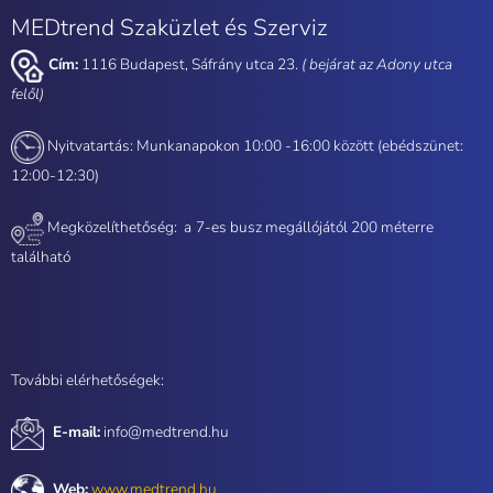
MEDtrend Szaküzlet és Szerviz
Cím:
1116 Budapest, Sáfrány utca 23.
( bejárat az Adony utca
felől)
Nyitvatartás: Munkanapokon 10:00 -16:00 között (ebédszünet:
12:00-12:30)
Megközelíthetőség: a
7-es busz megállójától 200 méterre
található
További elérhetőségek:
E-mail:
info@medtrend.hu
Web:
www.medtrend.hu