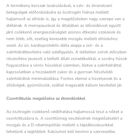
A termékeny korszak lezárulásával, a szív- és érrendszeri
betegségek előfordulására az ösztrogén hiánya mellett
hajlamosít az elhízás is, így a megelőzésben nagy szerepe van a
diétának. A menopauzával és általában az idősödéssel együtt
járó csökkenő energiaszükséglet azonos étkezési szokások és
nem több, sőt, esetleg kevesebb mozgás mellett elhízáshoz
vezet. Az ún. kardioprotektív diéta alapja a zsír- és a
szénhidrátbevitelre való odafigyelés. A telítetlen zsírok előnyben
részesítése javasolt a telített állati zsiradékokkal, a sovány húsok
fogyasztása a vörös húsokkal szemben, illetve a szénhidráttal
kapcsolatban a hozzáadott cukor és a gyorsan felszívódó
szénhidrátok minimalizálása. Fontos elemei a hüvelyesek és a
zöldségek, gyümölcsök, ezáltal magasabb kálium bevitellel jár.
Csontritkulás megelőzése az étrendünkkel
Az ösztrogén csökkenő védőhatása hajlamossá teszi a nőket a
csontritkulásra is. A csonttömeg vesztésének megelőzéséért a
mozgás és a D-vitaminpótlás mellett a táplálkozásunkkal
tehetünk a legtöbbet. Kalciumot kell bevinni a szervezetbe,