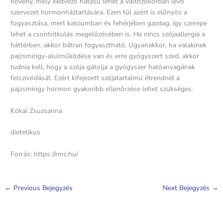
növény, mely kedvező hatású lehet a változókorban lévő
szervezet hormonháztartására. Ezen túl azért is előnyös a
fogyasztása, mert kalciumban és fehérjében gazdag, így szerepe
lehet a csontritkulás megelőzésében is. Ha nincs szójaallergia a
háttérben, akkor bátran fogyasztható. Ugyanakkor, ha valakinek
pajzsmirigy-alulműködése van és erre gyógyszert szed, akkor
tudnia kell, hogy a szója gátolja a gyógyszer hatóanyagának
felszívódását. Ezért kifejezett szójatartalmú étrendnél a
pajzsmirigy hormon gyakoribb ellenőrzése lehet szükséges.
Kókai Zsuzsanna
dietetikus
Forrás: https://rmc.hu/
←
Previous Bejegyzés
Next Bejegyzés
→