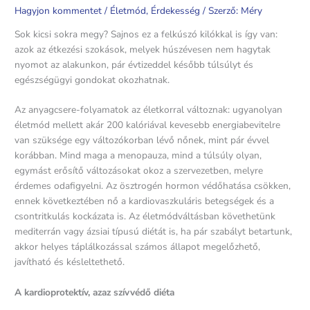
Hagyjon kommentet
/
Életmód
,
Érdekesség
/ Szerző:
Méry
Sok kicsi sokra megy? Sajnos ez a felkúszó kilókkal is így van:
azok az étkezési szokások, melyek húszévesen nem hagytak
nyomot az alakunkon, pár évtizeddel később túlsúlyt és
egészségügyi gondokat okozhatnak.
Az anyagcsere-folyamatok az életkorral változnak: ugyanolyan
életmód mellett akár 200 kalóriával kevesebb energiabevitelre
van szüksége egy változókorban lévő nőnek, mint pár évvel
korábban. Mind maga a menopauza, mind a túlsúly olyan,
egymást erősítő változásokat okoz a szervezetben, melyre
érdemes odafigyelni. Az ösztrogén hormon védőhatása csökken,
ennek következtében nő a kardiovaszkuláris betegségek és a
csontritkulás kockázata is. Az életmódváltásban követhetünk
mediterrán vagy ázsiai típusú diétát is, ha pár szabályt betartunk,
akkor helyes táplálkozással számos állapot megelőzhető,
javítható és késleltethető.
A kardioprotektív, azaz szívvédő diéta