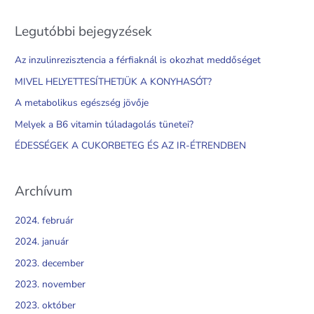
a
Legutóbbi bejegyzések
r
c
Az inzulinrezisztencia a férfiaknál is okozhat meddőséget
h
MIVEL HELYETTESÍTHETJÜK A KONYHASÓT?
f
A metabolikus egészség jövője
o
Melyek a B6 vitamin túladagolás tünetei?
r
ÉDESSÉGEK A CUKORBETEG ÉS AZ IR-ÉTRENDBEN
:
Archívum
2024. február
2024. január
2023. december
2023. november
2023. október