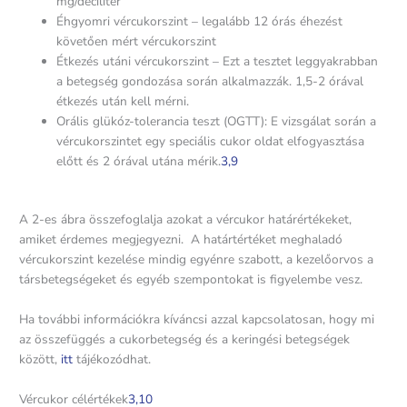
mg/deciliter
Éhgyomri vércukorszint – legalább 12 órás éhezést
követően mért vércukorszint
Étkezés utáni vércukorszint – Ezt a tesztet leggyakrabban
a betegség gondozása során alkalmazzák. 1,5-2 órával
étkezés után kell mérni.
Orális glükóz-tolerancia teszt (OGTT): E vizsgálat során a
vércukorszintet egy speciális cukor oldat elfogyasztása
előtt és 2 órával utána mérik.
3,
9
A 2-es ábra összefoglalja azokat a vércukor határértékeket,
amiket érdemes megjegyezni. A határtértéket meghaladó
vércukorszint kezelése mindig egyénre szabott, a kezelőorvos a
társbetegségeket és egyéb szempontokat is figyelembe vesz.
Ha további információkra kíváncsi azzal kapcsolatosan, hogy mi
az összefüggés a cukorbetegség és a keringési betegségek
között,
itt
tájékozódhat.
Vércukor célértékek
3,
10