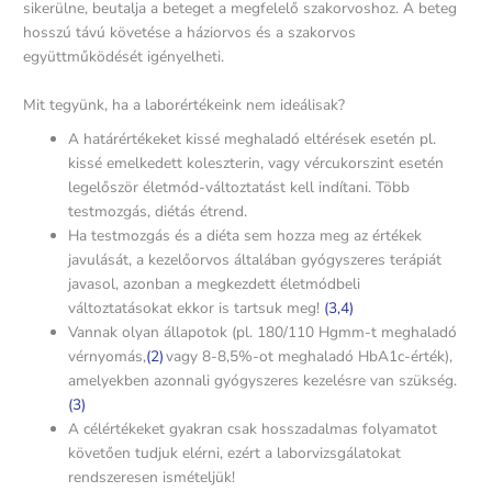
sikerülne, beutalja a beteget a megfelelő szakorvoshoz. A beteg
hosszú távú követése a háziorvos és a szakorvos
együttműködését igényelheti.
Mit tegyünk, ha a laborértékeink nem ideálisak?
A határértékeket kissé meghaladó eltérések esetén pl.
kissé emelkedett koleszterin, vagy vércukorszint esetén
legelőször életmód-változtatást kell indítani. Több
testmozgás, diétás étrend.
Ha testmozgás és a diéta sem hozza meg az értékek
javulását, a kezelőorvos általában gyógyszeres terápiát
javasol, azonban a megkezdett életmódbeli
változtatásokat ekkor is tartsuk meg!
(3,
4)
Vannak olyan állapotok (pl. 180/110 Hgmm-t meghaladó
vérnyomás,
(2)
vagy 8-8,5%-ot meghaladó HbA1c-érték),
amelyekben azonnali gyógyszeres kezelésre van szükség.
(3)
A célértékeket gyakran csak hosszadalmas folyamatot
követően tudjuk elérni, ezért a laborvizsgálatokat
rendszeresen ismételjük!