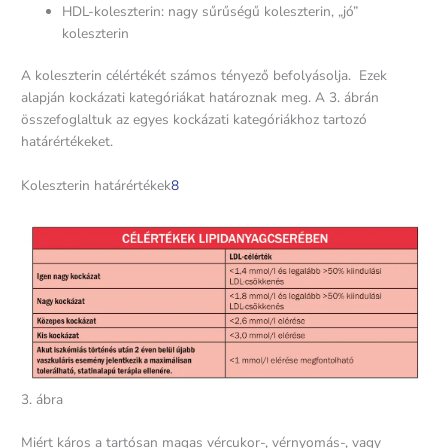
HDL-koleszterin: nagy sűrűségű koleszterin, „jó”
koleszterin
A koleszterin célértékét számos tényező befolyásolja. Ezek
alapján kockázati kategóriákat határoznak meg. A 3. ábrán
összefoglaltuk az egyes kockázati kategóriákhoz tartozó
határértékeket.
Koleszterin határértékek
8
3. ábra
Miért káros a tartósan magas vércukor-, vérnyomás-, vagy