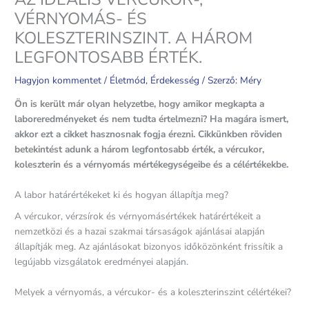
VÉRNYOMÁS- ÉS
KOLESZTERINSZINT. A HÁROM
LEGFONTOSABB ÉRTÉK.
Hagyjon kommentet
/
Életmód
,
Érdekesség
/ Szerző:
Méry
Ön is került már olyan helyzetbe, hogy amikor megkapta a
laboreredményeket és nem tudta értelmezni? Ha magára ismert,
akkor ezt a cikket hasznosnak fogja érezni. Cikkünkben röviden
betekintést adunk a három legfontosabb érték, a vércukor,
koleszterin és a vérnyomás mértékegységeibe és a célértékekbe.
A labor határértékeket ki és hogyan állapítja meg?
A vércukor, vérzsírok és vérnyomásértékek határértékeit a
nemzetközi és a hazai szakmai társaságok ajánlásai alapján
állapítják meg. Az ajánlásokat bizonyos időközönként frissítik a
legújabb vizsgálatok eredményei alapján.
Melyek a vérnyomás, a vércukor- és a koleszterinszint célértékei?