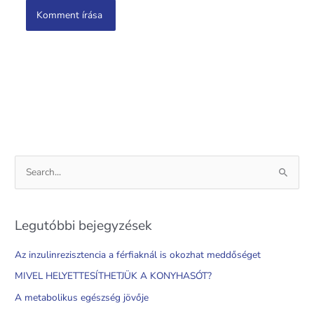
S
e
a
Legutóbbi bejegyzések
r
c
Az inzulinrezisztencia a férfiaknál is okozhat meddőséget
h
MIVEL HELYETTESÍTHETJÜK A KONYHASÓT?
f
A metabolikus egészség jövője
o