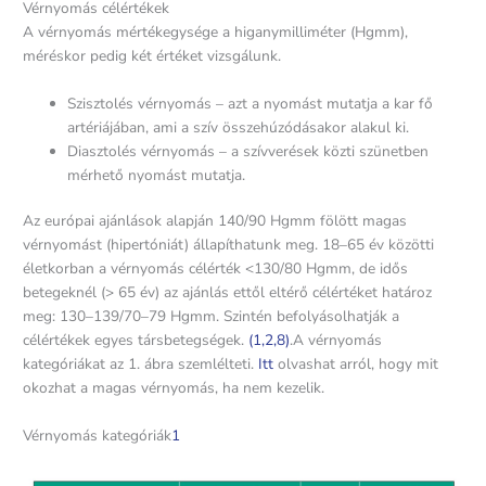
Vérnyomás célértékek
A vérnyomás mértékegysége a higanymilliméter (Hgmm),
méréskor pedig két értéket vizsgálunk.
Szisztolés vérnyomás – azt a nyomást mutatja a kar fő
artériájában, ami a szív összehúzódásakor alakul ki.
Diasztolés vérnyomás – a szívverések közti szünetben
mérhető nyomást mutatja.
Az európai ajánlások alapján 140/90 Hgmm fölött magas
vérnyomást (hipertóniát) állapíthatunk meg. 18–65 év közötti
életkorban a vérnyomás célérték <130/80 Hgmm, de idős
betegeknél (> 65 év) az ajánlás ettől eltérő célértéket határoz
meg: 130–139/70–79 Hgmm. Szintén befolyásolhatják a
célértékek egyes társbetegségek.
(1,
2,
8)
.A vérnyomás
kategóriákat az 1. ábra szemlélteti.
Itt
olvashat arról, hogy mit
okozhat a magas vérnyomás, ha nem kezelik.
Vérnyomás kategóriák
1