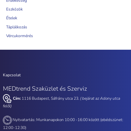
Érdekesség
Eszközök
Ételek
Táplálkozás
Vércukormérés
Kapcsolat
MEDtrend Szaküzlet és Szerviz
Cím:
1116 Budapest, Sáfrány utca 23.
( bejárat az Adony utca
felől)
Nyitvatartás: Munkanapokon 10:00 -16:00 között (ebédszünet:
12:00-12:30)