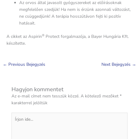
Az orvos által javasolt gyógyszereket az előírásoknak
megfelelően szedjük! Ha nem is érzünk azonnali változást,
ne csüggedjünk! A terápia hosszútávon fejti ki pozitív
hatásait.
®
A cikket az Aspirin
Protect forgalmazója, a Bayer Hungária Kft.
készítette.
←
Previous Bejegyzés
Next Bejegyzés
→
Hagyjon kommentet
Az e-mail címet nem tesszük közzé.
A kötelező mezőket
*
karakterrel jelöltük
Írjon
ide...