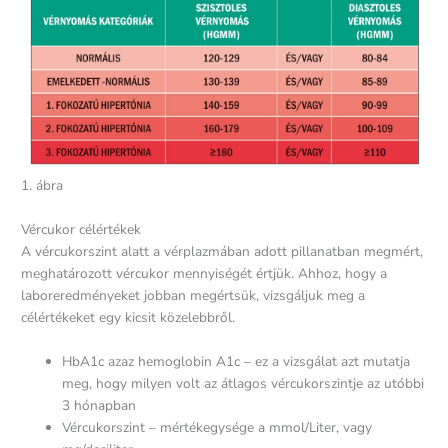
1. ábra
Vércukor célértékek
A vércukorszint alatt a vérplazmában adott pillanatban megmért,
meghatározott vércukor mennyiségét értjük. Ahhoz, hogy a
laboreredményeket jobban megértsük, vizsgáljuk meg a
célértékeket egy kicsit közelebbről.
HbA1c azaz hemoglobin A1c – ez a vizsgálat azt mutatja
meg, hogy milyen volt az átlagos vércukorszintje az utóbbi
3 hónapban
Vércukorszint – mértékegysége a mmol/Liter, vagy