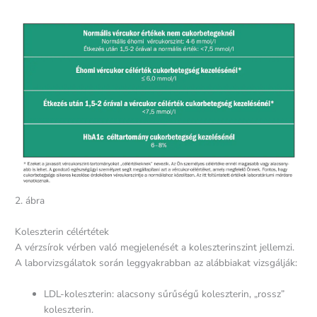
2. ábra
Koleszterin célértétek
A vérzsírok vérben való megjelenését a koleszterinszint jellemzi.
A laborvizsgálatok során leggyakrabban az alábbiakat vizsgálják:
LDL-koleszterin: alacsony sűrűségű koleszterin, „rossz”
koleszterin.