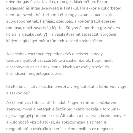
szívdobogás érzés, izzadás, remegés kíséretében. Ekkor
idegesség és ingerlékenység is kialakul. Ha ekkor a cukorbeteg
nem tud szénhidrát tartalmú étet fogyasztani, a panaszok
súlyosbodhatnak. Fejfájás, szédülés, a koncentrálóképesség
romlása, majd zavartság lép fel. Súlyos állapotban görcsök és
kóma is kialakulhat.
(7)
Ha valaki ilyesmit tapasztal, sürgősen
kérjen segítséget már a tünetek kezdeti szakaszában.
A vérzsírok esetében épp ellenkező a helyzet, a nagy
tanulmányokból azt szűrték le a szakemberek, hogy minél
alacsonyabb ez az érték, annál kisebb az esély a szív- és
érrendszeri megbetegedésekre.
Ki ellenőrzi, illetve kezdeményezi a vizsgálatokat a háziorvos vagy
a szakorvos?
Az ellenőrzés többszintű feladat. Nagyon fontos a háziorvos
szerepe, mivel a betegek először leginkább hozzájuk fordulnak
egészségügyi problémáikkal. Általában a háziorvos kezdeményezi
a különböző vizsgálatokat, és sokszor ezen a szinten is
megoldható a célértékek elérése. Amennyiben ez mégsem