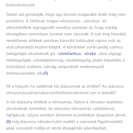
koleszterinszint
Sokan azt gondolják, hogy egy kicsivel magasabb érték még nem
probléma. A tartósan magas vérnyomás-, vércukor- és
vérzsírértékek legnagyobb veszélye azonban az, hogy sokáig
lényegében semmilyen tünetet nem okoznak. A sok évig fennálló
rendellenes értékek azonban károsító hatásukat sajnos már az
első pillanattól kezdve kifejtik. A későbbiek során pedig számos
betegséget okozhatnak (pl.:
szívinfarktus
,
stroke
, alsó végtagi
érbetegségek, szívelégtelenség, vesebetegség, plakk-képződés a
különböző erekben, vakság, amputációt eredményező
érelmeszesedés stb.
(5)
Mi a helyzet, ha valakinek túl alacsonyak az értékei? Az alacsony
vérnyomással/vércukorszinttel/koleszterinnel van-e teendő?
A túl alacsony értékek a vérnyomás, illetve a vércukor esetében
okozhatnak tüneteket. Az alacsony vérnyomás szédüléssel,
fejfájással, súlyos esetben átmeneti eszméletlen állapottal járhat,
(6)
míg alacsony vércukorszint esetén a szervezet figyelmeztető
jelek sorozatát indítja el: kínzó éhségérzés jelentkezhet,