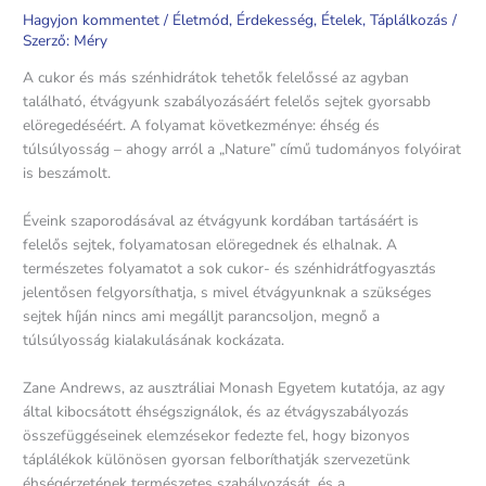
Hagyjon kommentet
/
Életmód
,
Érdekesség
,
Ételek
,
Táplálkozás
/
Szerző:
Méry
A cukor és más szénhidrátok tehetők felelőssé az agyban
található, étvágyunk szabályozásáért felelős sejtek gyorsabb
elöregedéséért. A folyamat következménye: éhség és
túlsúlyosság – ahogy arról a „Nature” című tudományos folyóirat
is beszámolt.
Éveink szaporodásával az étvágyunk kordában tartásáért is
felelős sejtek, folyamatosan elöregednek és elhalnak. A
természetes folyamatot a sok cukor- és szénhidrátfogyasztás
jelentősen felgyorsíthatja, s mivel étvágyunknak a szükséges
sejtek híján nincs ami megálljt parancsoljon, megnő a
túlsúlyosság kialakulásának kockázata.
Zane Andrews, az ausztráliai Monash Egyetem kutatója, az agy
által kibocsátott éhségszignálok, és az étvágyszabályozás
összefüggéseinek elemzésekor fedezte fel, hogy bizonyos
táplálékok különösen gyorsan felboríthatják szervezetünk
éhségérzetének természetes szabályozását, és a