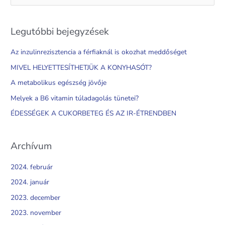
e
a
Legutóbbi bejegyzések
r
c
Az inzulinrezisztencia a férfiaknál is okozhat meddőséget
h
MIVEL HELYETTESÍTHETJÜK A KONYHASÓT?
f
A metabolikus egészség jövője
o
Melyek a B6 vitamin túladagolás tünetei?
r
ÉDESSÉGEK A CUKORBETEG ÉS AZ IR-ÉTRENDBEN
:
Archívum
2024. február
2024. január
2023. december
2023. november