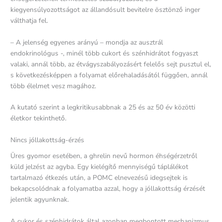
kiegyensúlyozottságot az állandósult bevitelre ösztönző inger
válthatja fel.
– A jelenség egyenes arányú – mondja az ausztrál
endokrinológus -, minél több cukort és szénhidrátot fogyaszt
valaki, annál több, az étvágyszabályozásért felelős sejt pusztul el,
s következésképpen a folyamat előrehaladásától függően, annál
több élelmet vesz magához.
A kutató szerint a legkritikusabbnak a 25 és az 50 év közötti
életkor tekinthető.
Nincs jóllakottság-érzés
Üres gyomor esetében, a ghrelin nevű hormon éhségérzetről
küld jelzést az agyba. Egy kielégítő mennyiségű táplálékot
tartalmazó étkezés után, a POMC elnevezésű idegsejtek is
bekapcsolódnak a folyamatba azzal, hogy a jóllakottság érzését
jelentik agyunknak.
A cukor és szénhidrátok által azonban megbontott mechanizmus