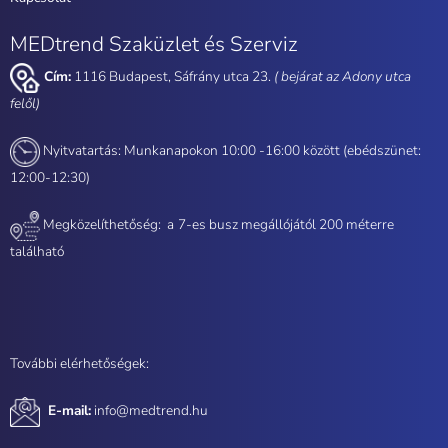
MEDtrend Szaküzlet és Szerviz
Cím:
1116 Budapest, Sáfrány utca 23.
( bejárat az Adony utca
felől)
Nyitvatartás: Munkanapokon 10:00 -16:00 között (ebédszünet:
12:00-12:30)
Megközelíthetőség: a
7-es busz megállójától 200 méterre
található
További elérhetőségek:
E-mail:
info@medtrend.hu