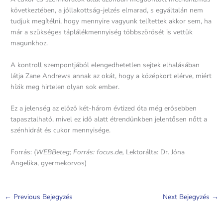
következtében, a jóllakottság-jelzés elmarad, s egyáltalán nem
tudjuk megítélni, hogy mennyire vagyunk telítettek akkor sem, ha
már a szükséges táplálékmennyiség többszörösét is vettük
magunkhoz.
A kontroll szempontjából elengedhetetlen sejtek elhalásában
látja Zane Andrews annak az okát, hogy a középkort elérve, miért
hízik meg hirtelen olyan sok ember.
Ez a jelenség az előző két-három évtized óta még erősebben
tapasztalható, mivel ez idő alatt étrendünkben jelentősen nőtt a
szénhidrát és cukor mennyisége.
Forrás: (
WEBBeteg; Forrás: focus.de,
Lektorálta: Dr. Jóna
Angelika, gyermekorvos)
←
Previous Bejegyzés
Next Bejegyzés
→