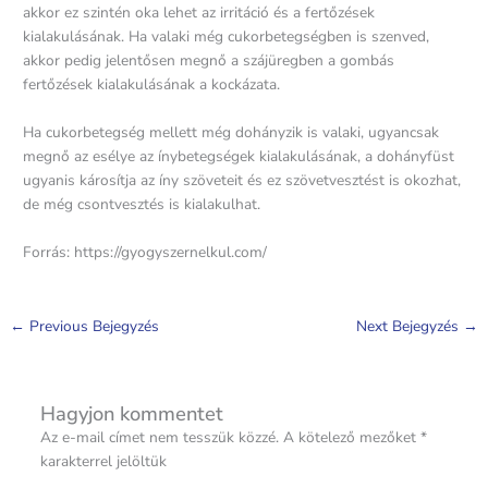
akkor ez szintén oka lehet az irritáció és a fertőzések
kialakulásának. Ha valaki még cukorbetegségben is szenved,
akkor pedig jelentősen megnő a szájüregben a gombás
fertőzések kialakulásának a kockázata.
Ha cukorbetegség mellett még dohányzik is valaki, ugyancsak
megnő az esélye az ínybetegségek kialakulásának, a dohányfüst
ugyanis károsítja az íny szöveteit és ez szövetvesztést is okozhat,
de még csontvesztés is kialakulhat.
Forrás: https://gyogyszernelkul.com/
←
Previous Bejegyzés
Next Bejegyzés
→
Hagyjon kommentet
Az e-mail címet nem tesszük közzé.
A kötelező mezőket
*
karakterrel jelöltük