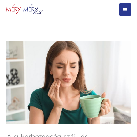
Main
Menu
A cukorbetegség száj- és