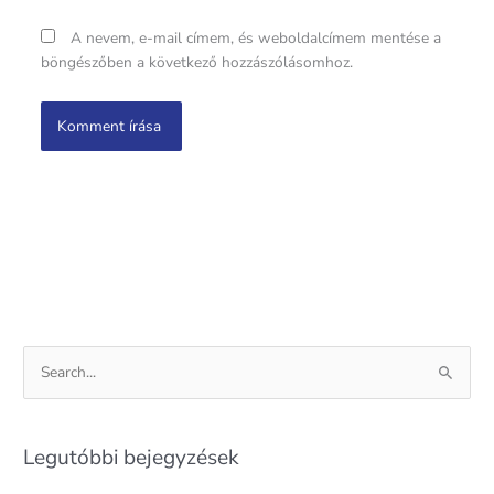
A nevem, e-mail címem, és weboldalcímem mentése a
böngészőben a következő hozzászólásomhoz.
S
e
a
Legutóbbi bejegyzések
r