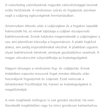
A cukorbeteg személyeknek nagyobb valószínűséggel lesznek
orális fertőzéseik. A rendszeres szűrés és fogápolás azonban
segít a szájüreg egészségének fenntartásában.
Amennyiben étkezés után a szájüregben és a fogakon lepedék
halmozódik fel, ez remek táptalaja a szájban elszaporodó
baktériumoknak. Ennek hatására megemelkedik a szájüregben a
sav, ami jelentősen károsítja a fogzománcot. A plakk fogkővé
alakul, ami pedig ínyproblémákat okozhat. A plakkban ugyanis
olyan baktériumok lehetnek, amelyek gyulladáshoz vezetnek. A
magas vércukorszint súlyosbíthatja az ínybetegségeket.
Nagyon lényeges a rendszeres fog- és szájápolás. Ennek
érdekében naponta mossunk fogat minden étkezés után,
használjunk fogselymet és szájvizet. Ezzel nemcsak a
leheletünket frissíthetjük fel, hanem az ínybetegségeket is
megelőzhetjük.
A nem megfelelő műfogsor is sok gondot okozhat. Ha nem
illeszkedik megfelelően vagy ha nincs gondosan karbantartva,