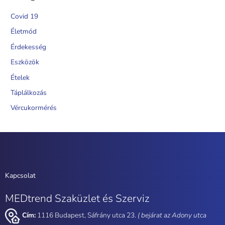
Covid 19
Életmód
Érdekesség
Eszközök
Ételek
Táplálkozás
Vércukormérés
Kapcsolat
MEDtrend Szaküzlet és Szerviz
Cím:
1116 Budapest, Sáfrány utca 23.
( bejárat az Adony utca