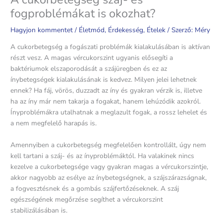
fogproblémákat is okozhat?
Hagyjon kommentet
/
Életmód
,
Érdekesség
,
Ételek
/ Szerző:
Méry
A cukorbetegség a fogászati problémák kialakulásában is aktívan
részt vesz. A magas vércukorszint ugyanis elősegíti a
baktériumok elszaporodását a szájüregben és ez az
ínybetegségek kialakulásának is kedvez. Milyen jelei lehetnek
ennek? Ha fáj, vörös, duzzadt az íny és gyakran vérzik is, illetve
ha az íny már nem takarja a fogakat, hanem lehúzódik azokról.
Ínyproblémákra utalhatnak a meglazult fogak, a rossz lehelet és
a nem megfelelő harapás is.
Amennyiben a cukorbetegség megfelelően kontrollált, úgy nem
kell tartani a száj- és az ínyproblémáktól. Ha valakinek nincs
kezelve a cukorbetegsége vagy gyakran magas a vércukorszintje,
akkor nagyobb az esélye az ínybetegségnek, a szájszárazságnak,
a fogvesztésnek és a gombás szájfertőzéseknek. A száj
egészségének megőrzése segíthet a vércukorszint
stabilizálásában is.