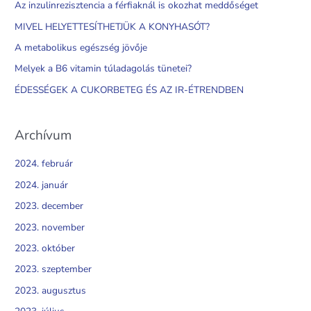
c
Az inzulinrezisztencia a férfiaknál is okozhat meddőséget
h
MIVEL HELYETTESÍTHETJÜK A KONYHASÓT?
f
A metabolikus egészség jövője
o
Melyek a B6 vitamin túladagolás tünetei?
r
ÉDESSÉGEK A CUKORBETEG ÉS AZ IR-ÉTRENDBEN
:
Archívum
2024. február
2024. január
2023. december
2023. november
2023. október
2023. szeptember
2023. augusztus