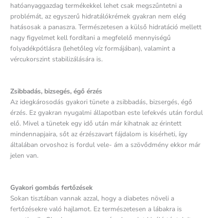
hatóanyaggazdag termékekkel lehet csak megszűntetni a
problémát, az egyszerű hidratálókrémek gyakran nem elég
hatásosak a panaszra. Természetesen a külső hidratáció mellett
nagy figyelmet kell fordítani a megfelelő mennyiségű
folyadékpótlásra (lehetőleg víz formájában), valamint a
vércukorszint stabilizálására is.
Zsibbadás, bizsegés, égő érzés
Az idegkárosodás gyakori tünete a zsibbadás, bizsergés, égő
érzés. Ez gyakran nyugalmi állapotban este lefekvés után fordul
elő. Mivel a tünetek egy idő után már kihatnak az érintett
mindennapjaira, sőt az érzészavart fájdalom is kisérheti, így
általában orvoshoz is fordul vele- ám a szövődmény ekkor már
jelen van.
Gyakori gombás fertőzések
Sokan tisztában vannak azzal, hogy a diabetes növeli a
fertőzésekre való hajlamot. Ez természetesen a lábakra is