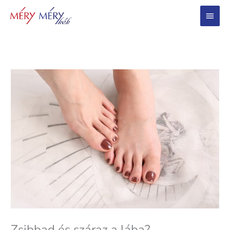
Main
Menu
Zsibbad és száraz a lába?