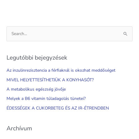
S
e
a
Legutóbbi bejegyzések
r
c
Az inzulinrezisztencia a férfiaknál is okozhat meddőséget
h
MIVEL HELYETTESÍTHETJÜK A KONYHASÓT?
f
A metabolikus egészség jövője
o
Melyek a B6 vitamin túladagolás tünetei?
r
ÉDESSÉGEK A CUKORBETEG ÉS AZ IR-ÉTRENDBEN
:
Archívum