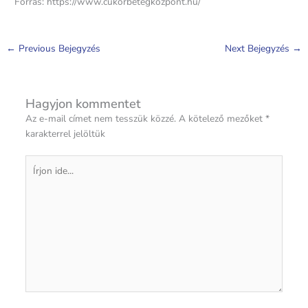
Forrás: https://www.cukorbetegkozpont.hu/
←
Previous Bejegyzés
Next Bejegyzés
→
Hagyjon kommentet
Az e-mail címet nem tesszük közzé.
A kötelező mezőket
*
karakterrel jelöltük
Írjon
ide...