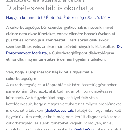
Diabéteszes láb is okozhatja
Hagyjon kommentet
/
Életmód
,
Érdekesség
/ Szerző:
Méry
A cukorbetegséget bár csendes gyilkosnak is nevezik, mivel
eleinte nem okoz tüneteket, ennek ellenére hosszú éveken át
pusztít és rombolja a szervezetet. Ezért sokan csak akkor
szembesülnek vele, amikor már szövődmények is kialakultak.
Dr.
Porochnavecz Marietta
, a Cukorbetegközpont diabetológusa
elmondta, milyen tünetekre érdemes figyelni a lábakon.
Van, hogy a lábpanaszok hívják fel a figyelmet a
cukorbetegségre
A cukorbetegség és a lábproblémák közti összefüggést sokan
ismerik- ám főleg azok, akik tudnak arról, hogy diabétesszel
küzdenek. Az ő figyelmüket nagy eséllyel felhívta a
kezelőorvosuk, hogy a magas vércukorszint milyen problémákat
is okozhat a lábukon (
diabéteszes láb
, fekély) és hogy mikre kell
figyelniük. Ám azok, akiknél még nem került diagnosztizálásra a
cukorbetegség, az alábbi tüneteket vegyék komolyan, mivel
meglehet, a diabétesz egyik gyakori
szövődménye
okozza azokat.