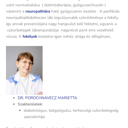
szint normalizálása ( életmódterápia, gyógyszer/inzulin )
valamint a
neuropathiára
ható gyógyszeres kezelés . A perifériás
neuropátia/diabéteszes láb legsúlyosabb szövődménye a fekély,
így annak prevenciójára nagy hangsúlyt kell fektetni, ugyanis a
cukorbetegek lábamputációja nagyrészt pont erre vezethető
vissza. A
fekélyek
kezelése igen nehéz, drága és időigényes.
DR. POROCHNAVECZ MARIETTA
Szakterületek:
diabetológus, belgyógyász, terhességi cukorbetegség
specialistája