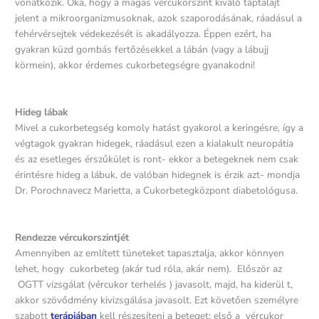
vonatkozik. Oka, hogy a magas vércukorszint kiváló táptalajt
jelent a mikroorganizmusoknak, azok szaporodásának, ráadásul a
fehérvérsejtek védekezését is akadályozza. Éppen ezért, ha
gyakran küzd gombás fertőzésekkel a lábán (vagy a lábujj
körmein), akkor érdemes cukorbetegségre gyanakodni!
Hideg lábak
Mivel a cukorbetegség komoly hatást gyakorol a keringésre, így a
végtagok gyakran hidegek, ráadásul ezen a kialakult neuropátia
és az esetleges érszűkület is ront- ekkor a betegeknek nem csak
érintésre hideg a lábuk, de valóban hidegnek is érzik azt- mondja
Dr. Porochnavecz Marietta, a Cukorbetegközpont diabetológusa.
Rendezze vércukorszintjét
Amennyiben az említett tüneteket tapasztalja, akkor könnyen
lehet, hogy cukorbeteg (akár tud róla, akár nem). Először az
OGTT vizsgálat (vércukor terhelés ) javasolt, majd, ha kiderül t,
akkor szövődmény kivizsgálása javasolt. Ezt követően személyre
szabott
terápiában
kell részesíteni a beteget: első a vércukor