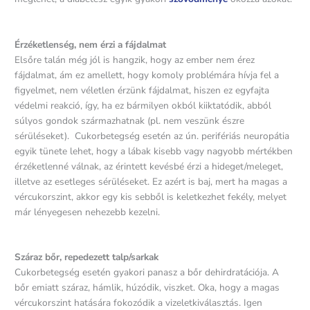
Érzéketlenség, nem érzi a fájdalmat
Elsőre talán még jól is hangzik, hogy az ember nem érez
fájdalmat, ám ez amellett, hogy komoly problémára hívja fel a
figyelmet, nem véletlen érzünk fájdalmat, hiszen ez egyfajta
védelmi reakció, így, ha ez bármilyen okból kiiktatódik, abból
súlyos gondok származhatnak (pl. nem veszünk észre
sérüléseket). Cukorbetegség esetén az ún. perifériás neuropátia
egyik tünete lehet, hogy a lábak kisebb vagy nagyobb mértékben
érzéketlenné válnak, az érintett kevésbé érzi a hideget/meleget,
illetve az esetleges sérüléseket. Ez azért is baj, mert ha magas a
vércukorszint, akkor egy kis sebből is keletkezhet fekély, melyet
már lényegesen nehezebb kezelni.
Száraz bőr, repedezett talp/sarkak
Cukorbetegség esetén gyakori panasz a bőr dehirdratációja. A
bőr emiatt száraz, hámlik, húzódik, viszket. Oka, hogy a magas
vércukorszint hatására fokozódik a vizeletkiválasztás. Igen