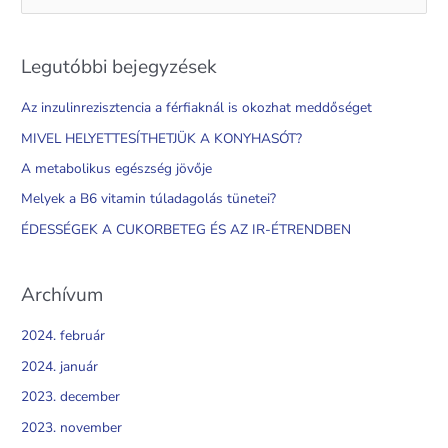
e
a
Legutóbbi bejegyzések
r
c
Az inzulinrezisztencia a férfiaknál is okozhat meddőséget
h
MIVEL HELYETTESÍTHETJÜK A KONYHASÓT?
f
A metabolikus egészség jövője
o
Melyek a B6 vitamin túladagolás tünetei?
r
ÉDESSÉGEK A CUKORBETEG ÉS AZ IR-ÉTRENDBEN
:
Archívum
2024. február
2024. január
2023. december
2023. november