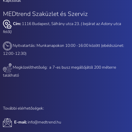
Kapcsolat
MEDtrend Szaküzlet és Szerviz
Cím:
1116 Budapest, Sáfrány utca 23.
( bejárat az Adony utca
felől)
Nyitvatartás: Munkanapokon 10:00 -16:00 között (ebédszünet:
12:00-12:30)
Megközelíthetőség: a
7-es busz megállójától 200 méterre
található
További elérhetőségek:
E-mail:
info@medtrend.hu