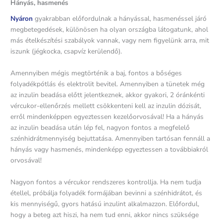
Hányás, hasmenés
Nyáron
gyakrabban előfordulnak a hányással, hasmenéssel járó
megbetegedések, különösen ha olyan országba látogatunk, ahol
más ételkészítési szabályok vannak, vagy nem figyelünk arra, mit
iszunk (jégkocka, csapvíz kerülendő).
Amennyiben mégis megtörténik a baj, fontos a bőséges
folyadékpótlás és elektrolit bevitel. Amennyiben a tünetek még
az inzulin beadása előtt jelentkeznek, akkor gyakori, 2 óránkénti
vércukor-ellenőrzés mellett csökkenteni kell az inzulin dózisát,
erről mindenképpen egyeztessen kezelőorvosával! Ha a hányás
az inzulin beadása után lép fel, nagyon fontos a megfelelő
szénhidrátmennyiség bejuttatása. Amennyiben tartósan fennáll a
hányás vagy hasmenés, mindenképp egyeztessen a továbbiakról
orvosával!
Nagyon fontos a vércukor rendszeres kontrollja. Ha nem tudja
étellel, próbálja folyadék formájában bevinni a szénhidrátot, és
kis mennyiségű, gyors hatású inzulint alkalmazzon. Előfordul,
hogy a beteg azt hiszi, ha nem tud enni, akkor nincs szüksége