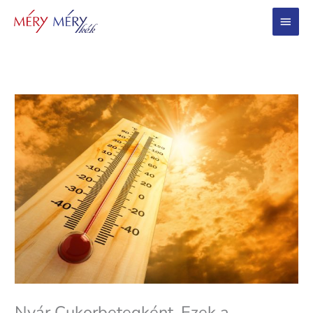
Main
Menu
Nyár Cukorbetegként. Ezek a