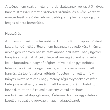
A leégés nem csak a melanoma kialakulásának kockázatát növeli,
hanem stresszel járhat a szervezet számára, és a vércukorszint-
emelkedését is előidézheti mindaddig, amíg be nem gyógyul a
leégés okozta bőrsérülés.
Napszúrás
Amennyiben sokat tartózkodik védelem nélkül a napon, például
kalap, kendő nélkül, illetve nem használt napvédő készítményt,
akkor igen könnyen napszúrást kaphat, ami lázzal, hányingerrel,
hányással is járhat. A cukorbetegeknek egyébként is ügyelniük
kell állapotukra a nagy hőségben, mivel ekkor gyakoribbak
lehetnek a vércukor-ingadozások, ám ha a napszúrás miatt
hányás, láz lép fel, akkor különös figyelemmel kell lenni. A
hányás miatt nem csak nagy mennyiségű folyadékot veszít a
beteg, de az étvágytalanság miatt kevesebb szénhidrátot tud
bevinni, mint az előírt, ami alacsony vércukorszintet
eredményezhet (hipoglikémia). Érdemes ilyenkor egyeztetni a
kezelőorvossal a gyógyszer, inzulin adagolásáról.