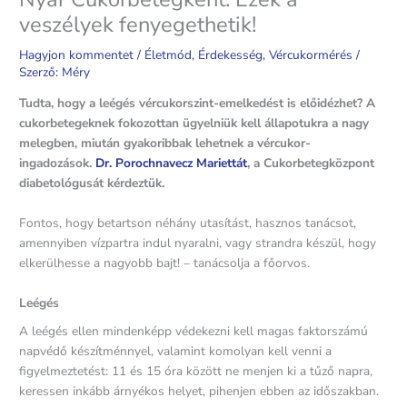
veszélyek fenyegethetik!
Hagyjon kommentet
/
Életmód
,
Érdekesség
,
Vércukormérés
/
Szerző:
Méry
Tudta, hogy a leégés vércukorszint-emelkedést is előidézhet? A
cukorbetegeknek fokozottan ügyelniük kell állapotukra a nagy
melegben, miután gyakoribbak lehetnek a vércukor-
ingadozások.
Dr. Porochnavecz Mariettát
, a Cukorbetegközpont
diabetológusát kérdeztük.
Fontos, hogy betartson néhány utasítást, hasznos tanácsot,
amennyiben vízpartra indul nyaralni, vagy strandra készül, hogy
elkerülhesse a nagyobb bajt! – tanácsolja a főorvos.
Leégés
A leégés ellen mindenképp védekezni kell magas faktorszámú
napvédő készítménnyel, valamint komolyan kell venni a
figyelmeztetést: 11 és 15 óra között ne menjen ki a tűző napra,
keressen inkább árnyékos helyet, pihenjen ebben az időszakban.