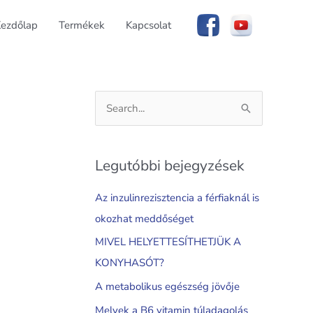
ezdőlap
Termékek
Kapcsolat
S
e
a
Legutóbbi bejegyzések
r
c
Az inzulinrezisztencia a férfiaknál is
h
okozhat meddőséget
f
MIVEL HELYETTESÍTHETJÜK A
o
KONYHASÓT?
r
A metabolikus egészség jövője
:
Melyek a B6 vitamin túladagolás