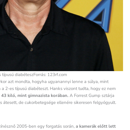
s típusú diabéteszForrás: 123rf.com
kor azt mondta, hogyha ugyanannyi lenne a súlya, mint
a 2-es típusú diabéteszt. Hanks viszont tudta, hogy ez nem
 43 kiló, mint gimnazista korában.
A Forrest Gump sztárja
s átesett, de cukorbetegsége ellenére sikeresen felgyógyult.
zínésznő 2005-ben egy forgatás során,
a kamerák előtt lett