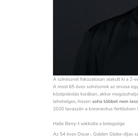
A színésznél fokozatosan alakult ki a 2-e
A most 65 éves színésznek az orvosa egy
középiskolás korában, akkor megúszhatja 
lehetséges, hiszen
soha többet nem lesz
2020 tavaszán a koronavírus-fertőzésen i
Halle Berry-t sokkolta a betegsége
Az 54 éves Oscar-, Golden Globe-díjas s