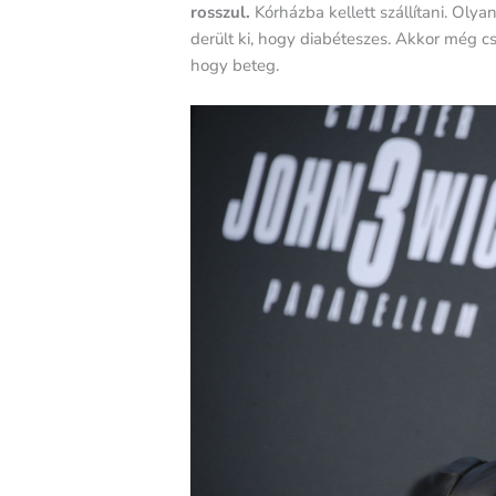
rosszul.
Kórházba kellett szállítani. Oly
derült ki, hogy diabéteszes. Akkor még cs
hogy beteg.