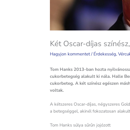
Két Oscar-díjas színés
Hagyjon kommentet
/
Érdekesség
,
Vércu
Tom Hanks 2013-ban hozta nyilvánosság
cukorbetegség alakult ki nála. Halle Be
cukorbeteg. A két színész egészen másh
voltak.
A kétszeres Oscar-díjas, négyszeres Gold
a betegséggel, akinél fokozatosan alakult 
Tom Hanks súlya sűrűn jojózott