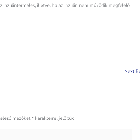
inzulintermelés, illetve, ha az inzulin nem működik megfelelő
Next B
telező mezőket
*
karakterrel jelöltük