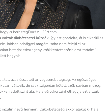
r, hogy cukorbetegForrás: 123rf.com
 voltak diabétesszel küzdők,
így azt gondolta, őt is elkerüli ez
ele. Jobban odafigyel magára, soha nem felejti el az
igorúan betarja: zsírszegény, csökkentett szénhidrát-tartalmú
llett hagynia.
ellitus, azaz összetett anyagcserebetegség. Az egészséges
kusan változik, de csak szigorúan kötött, szűk sávban mozog:
kken adott szint alá. Ha a vércukorszint elhagyja ezt a szűk
.
z inzulin nevű hormon.
Cukorbetegség akkor alakul ki, ha a