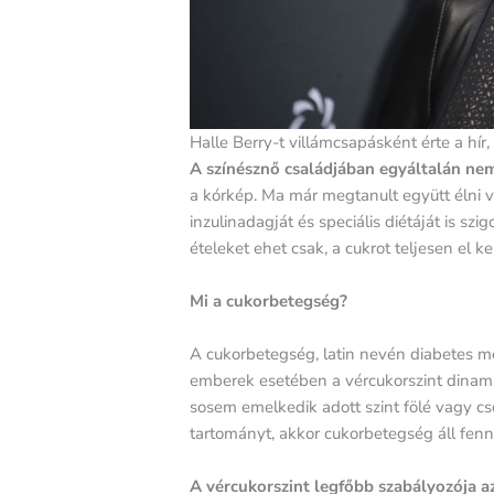
Halle Berry-t villámcsapásként érte a hí
A színésznő családjában egyáltalán nem
a kórkép. Ma már megtanult együtt élni v
inzulinadagját és speciális diétáját is sz
ételeket ehet csak, a cukrot teljesen el ke
Mi a cukorbetegség?
A cukorbetegség, latin nevén diabetes m
emberek esetében a vércukorszint dinami
sosem emelkedik adott szint fölé vagy csö
tartományt, akkor cukorbetegség áll fenn
A vércukorszint legfőbb szabályozója a