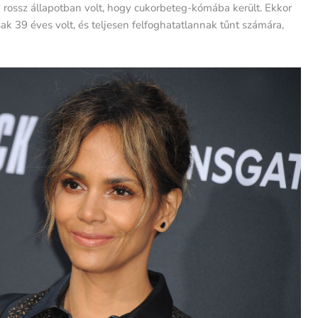
an rossz állapotban volt, hogy cukorbeteg-kómába került. Ekkor
ak 39 éves volt, és teljesen felfoghatatlannak tűnt számára,