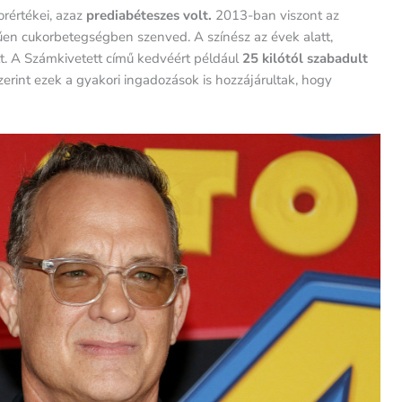
rértékei, azaz
prediabéteszes volt.
2013-ban viszont az
űen cukorbetegségben szenved. A színész az évek alatt,
ott. A Számkivetett című kedvéért például
25 kilótól szabadult
szerint ezek a gyakori ingadozások is hozzájárultak, hogy