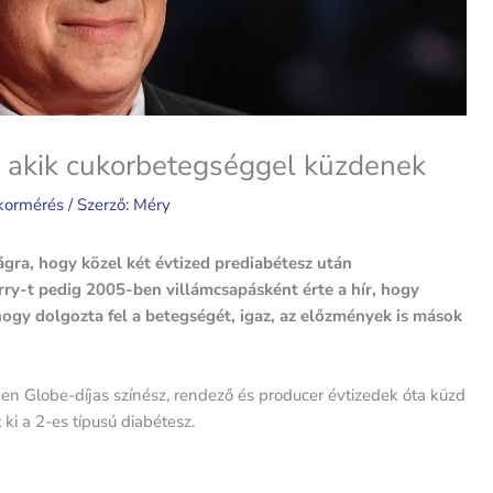
z, akik cukorbetegséggel küzdenek
kormérés
/ Szerző:
Méry
ra, hogy közel két évtized prediabétesz után
rry-t pedig 2005-ben villámcsapásként érte a hír, hogy
ogy dolgozta fel a betegségét, igaz, az előzmények is mások
en Globe-díjas színész, rendező és producer évtizedek óta küzd
ki a 2-es típusú diabétesz.