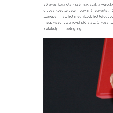
36 éves kora óta kissé magasak a vércuko
orvosa közölte vele, hogy már egyértelm
szerepei miatt hol meghízott, hol lefogy
meg,
viszonylag rövid idő alatt. Orvosai 
kialakuljon a betegség.