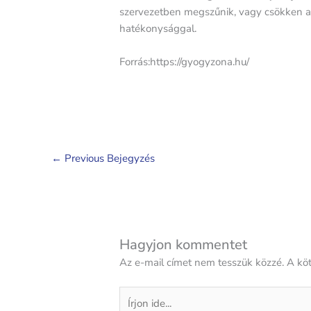
szervezetben megszűnik, vagy csökken az 
hatékonysággal.
Forrás:https://gyogyzona.hu/
←
Previous Bejegyzés
Hagyjon kommentet
Az e-mail címet nem tesszük közzé.
A kö
Írjon
ide...