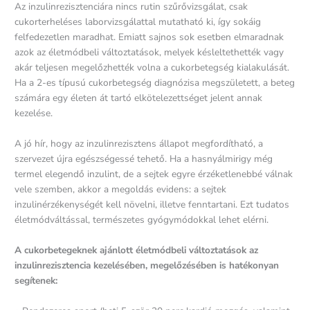
Az inzulinrezisztenciára nincs rutin szűrővizsgálat, csak
cukorterheléses laborvizsgálattal mutatható ki, így sokáig
felfedezetlen maradhat. Emiatt sajnos sok esetben elmaradnak
azok az életmódbeli változtatások, melyek késleltethették vagy
akár teljesen megelőzhették volna a cukorbetegség kialakulását.
Ha a 2-es típusú cukorbetegség diagnózisa megszületett, a beteg
számára egy életen át tartó elkötelezettséget jelent annak
kezelése.
A jó hír, hogy az inzulinrezisztens állapot megfordítható, a
szervezet újra egészségessé tehető. Ha a hasnyálmirigy még
termel elegendő inzulint, de a sejtek egyre érzéketlenebbé válnak
vele szemben, akkor a megoldás evidens: a sejtek
inzulinérzékenységét kell növelni, illetve fenntartani. Ezt tudatos
életmódváltással, természetes gyógymódokkal lehet elérni.
A cukorbetegeknek ajánlott életmódbeli változtatások az
inzulinrezisztencia kezelésében, megelőzésében is hatékonyan
segítenek: