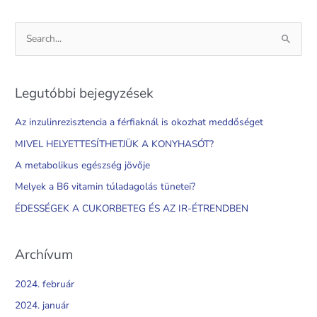
S
e
a
Legutóbbi bejegyzések
r
c
Az inzulinrezisztencia a férfiaknál is okozhat meddőséget
h
MIVEL HELYETTESÍTHETJÜK A KONYHASÓT?
f
A metabolikus egészség jövője
o
Melyek a B6 vitamin túladagolás tünetei?
r
ÉDESSÉGEK A CUKORBETEG ÉS AZ IR-ÉTRENDBEN
:
Archívum
2024. február
2024. január