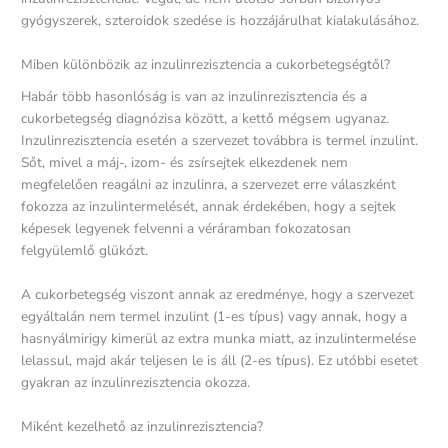
gyógyszerek, szteroidok szedése is hozzájárulhat kialakulásához.
Miben különbözik az inzulinrezisztencia a cukorbetegségtől?
Habár több hasonlóság is van az inzulinrezisztencia és a
cukorbetegség diagnózisa között, a kettő mégsem ugyanaz.
Inzulinrezisztencia esetén a szervezet továbbra is termel inzulint.
Sőt, mivel a máj-, izom- és zsírsejtek elkezdenek nem
megfelelően reagálni az inzulinra, a szervezet erre válaszként
fokozza az inzulintermelését, annak érdekében, hogy a sejtek
képesek legyenek felvenni a véráramban fokozatosan
felgyülemlő glükózt.
A cukorbetegség viszont annak az eredménye, hogy a szervezet
egyáltalán nem termel inzulint (1-es típus) vagy annak, hogy a
hasnyálmirigy kimerül az extra munka miatt, az inzulintermelése
lelassul, majd akár teljesen le is áll (2-es típus). Ez utóbbi esetet
gyakran az inzulinrezisztencia okozza.
Miként kezelhető az inzulinrezisztencia?