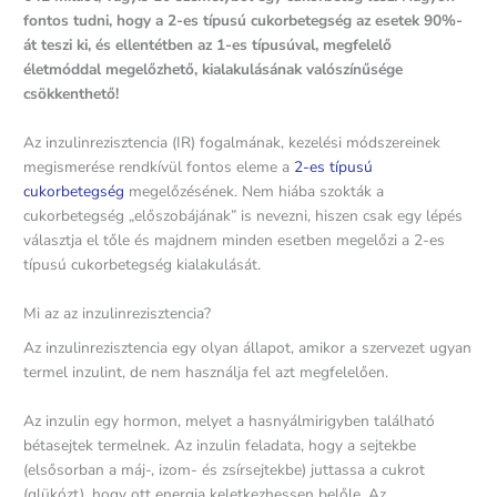
fontos tudni, hogy a 2-es típusú cukorbetegség az esetek 90%-
át teszi ki, és ellentétben az 1-es típusúval, megfelelő
életmóddal megelőzhető, kialakulásának valószínűsége
csökkenthető!
Az inzulinrezisztencia (IR) fogalmának, kezelési módszereinek
megismerése rendkívül fontos eleme a
2-es típusú
cukorbetegség
megelőzésének. Nem hiába szokták a
cukorbetegség „előszobájának” is nevezni, hiszen csak egy lépés
választja el tőle és majdnem minden esetben megelőzi a 2-es
típusú cukorbetegség kialakulását.
Mi az az inzulinrezisztencia?
Az inzulinrezisztencia egy olyan állapot, amikor a szervezet ugyan
termel inzulint, de nem használja fel azt megfelelően.
Az inzulin egy hormon, melyet a hasnyálmirigyben található
bétasejtek termelnek. Az inzulin feladata, hogy a sejtekbe
(elsősorban a máj-, izom- és zsírsejtekbe) juttassa a cukrot
(glükózt), hogy ott energia keletkezhessen belőle. Az