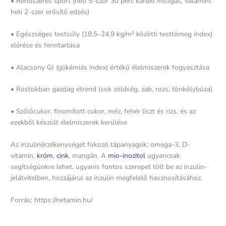
• Rendszeres sport (heti 5-ször 30 perc kardió mozgás, valamint
heti 2-szer erősítő edzés)
• Egészséges testsúly (18,5–24,9 kg/m² közötti testtömeg index)
elérése és fenntartása
• Alacsony GI (glikémiás index) értékű élelmiszerek fogyasztása
• Rostokban gazdag étrend (sok zöldség, zab, rozs, tönkölybúza)
• Szőlőcukor, finomított cukor, méz, fehér liszt és rizs, és az
ezekből készült élelmiszerek kerülése
Az inzulinérzékenységet fokozó tápanyagok: omega-3, D-
vitamin,
króm
,
cink
, mangán. A
mio-inozitol
ugyancsak
segítségünkre lehet, ugyanis fontos szerepet tölt be az inzulin-
jelátvitelben, hozzájárul az inzulin megfelelő hasznosításához.
Forrás: https://netamin.hu/