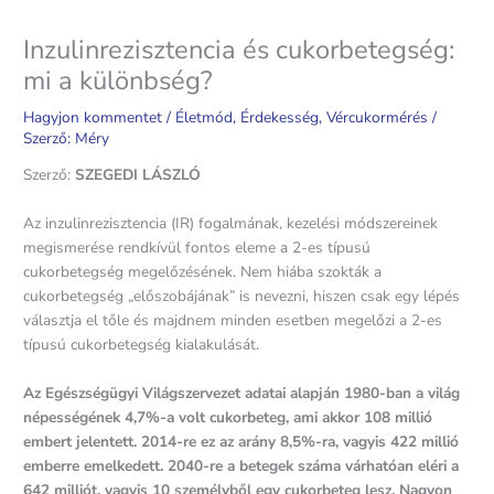
Inzulinrezisztencia és cukorbetegség:
mi a különbség?
Hagyjon kommentet
/
Életmód
,
Érdekesség
,
Vércukormérés
/
Szerző:
Méry
Szerző:
SZEGEDI LÁSZLÓ
Az inzulinrezisztencia (IR) fogalmának, kezelési módszereinek
megismerése rendkívül fontos eleme a 2-es típusú
cukorbetegség megelőzésének. Nem hiába szokták a
cukorbetegség „előszobájának” is nevezni, hiszen csak egy lépés
választja el tőle és majdnem minden esetben megelőzi a 2-es
típusú cukorbetegség kialakulását.
Az Egészségügyi Világszervezet adatai alapján 1980-ban a világ
népességének 4,7%-a volt cukorbeteg, ami akkor 108 millió
embert jelentett. 2014-re ez az arány 8,5%-ra, vagyis 422 millió
emberre emelkedett. 2040-re a betegek száma várhatóan eléri a
642 milliót, vagyis 10 személyből egy cukorbeteg lesz. Nagyon