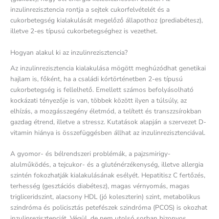
inzulinrezisztencia rontja a sejtek cukorfelvételét és a
cukorbetegség kialakulását megelőző állapothoz (prediabétesz),
illetve 2-es típusú cukorbetegséghez is vezethet.
Hogyan alakul ki az inzulinrezisztencia?
Az inzulinrezisztencia kialakulása mögött meghúzódhat genetikai
hajlam is, főként, ha a családi kórtörténetben 2-es típusú
cukorbetegség is fellelhető. Emellett számos befolyásolható
kockázati tényezője is van, többek között ilyen a túlsúly, az
elhízás, a mozgásszegény életmód, a telített és transzzsírokban
gazdag étrend, illetve a stressz. Kutatások alapján a szervezet D-
vitamin hiánya is összefüggésben állhat az inzulinrezisztenciával.
A gyomor- és bélrendszeri problémák, a pajzsmirigy-
alulműködés, a tejcukor- és a gluténérzékenység, illetve allergia
szintén fokozhatják kialakulásának esélyét. Hepatitisz C fertőzés,
terhesség (gesztációs diabétesz), magas vérnyomás, magas
trigliceridszint, alacsony HDL (jó koleszterin) szint, metabolikus
szindróma és policisztás petefészek szindróma (PCOS) is okozhat
inzulinrezisztenciát. Végül, de nem utolsó sorban bizonyos