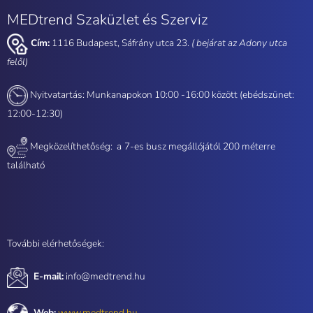
MEDtrend Szaküzlet és Szerviz
Cím:
1116 Budapest, Sáfrány utca 23.
( bejárat az Adony utca
felől)
Nyitvatartás: Munkanapokon 10:00 -16:00 között (ebédszünet:
12:00-12:30)
Megközelíthetőség: a
7-es busz megállójától 200 méterre
található
További elérhetőségek:
E-mail:
info@medtrend.hu
Web:
www.medtrend.hu