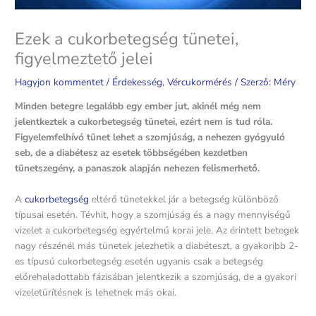
Ezek a cukorbetegség tünetei,
figyelmeztető jelei
Hagyjon kommentet
/
Érdekesség
,
Vércukormérés
/ Szerző:
Méry
Minden betegre legalább egy ember jut, akinél még nem
jelentkeztek a cukorbetegség tünetei, ezért nem is tud róla.
Figyelemfelhívó tünet lehet a szomjúság, a nehezen gyógyuló
seb, de a diabétesz az esetek többségében kezdetben
tünetszegény, a panaszok alapján nehezen felismerhető.
A
cukorbetegség
eltérő tünetekkel jár a betegség különböző
típusai esetén. Tévhit, hogy a szomjúság és a nagy mennyiségű
vizelet a cukorbetegség egyértelmű korai jele. Az érintett betegek
nagy részénél más tünetek jelezhetik a diabéteszt, a gyakoribb 2-
es típusú cukorbetegség esetén ugyanis csak a betegség
előrehaladottabb fázisában jelentkezik a szomjúság, de a gyakori
vizeletürítésnek is lehetnek más okai.