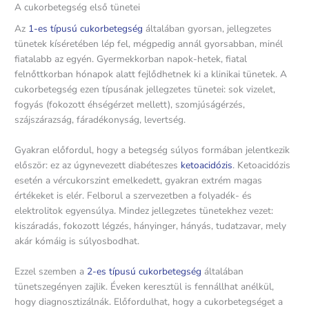
A cukorbetegség első tünetei
Az
1-es típusú cukorbetegség
általában gyorsan, jellegzetes
tünetek kíséretében lép fel, mégpedig annál gyorsabban, minél
fiatalabb az egyén. Gyermekkorban napok-hetek, fiatal
felnőttkorban hónapok alatt fejlődhetnek ki a klinikai tünetek. A
cukorbetegség ezen típusának jellegzetes tünetei: sok vizelet,
fogyás (fokozott éhségérzet mellett), szomjúságérzés,
szájszárazság, fáradékonyság, levertség.
Gyakran előfordul, hogy a betegség súlyos formában jelentkezik
először: ez az úgynevezett diabéteszes
ketoacidózis
. Ketoacidózis
esetén a vércukorszint emelkedett, gyakran extrém magas
értékeket is elér. Felborul a szervezetben a folyadék- és
elektrolitok egyensúlya. Mindez jellegzetes tünetekhez vezet:
kiszáradás, fokozott légzés, hányinger, hányás, tudatzavar, mely
akár kómáig is súlyosbodhat.
Ezzel szemben a
2-es típusú cukorbetegség
általában
tünetszegényen zajlik. Éveken keresztül is fennállhat anélkül,
hogy diagnosztizálnák. Előfordulhat, hogy a cukorbetegséget a