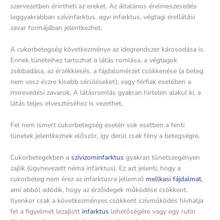
szervezetben érintheti az ereket. Az általános érelmeszesedés
leggyakrabban szívinfarktus, agyi infarktus, végtagi érellátási
zavar formájában jelentkezhet.
A cukorbetegség következménye az idegrendszer károsodása is.
Ennek tüneteihez tartozhat a látás romlása, a végtagok
zsibbadása, az érzékkiesés, a fájdalomérzet csökkenése (a beteg
nem vesz észre kisebb sérüléseket), vagy férfiak esetében a
merevedési zavarok. A látásromlás gyakran hirtelen alakul ki, a
látás teljes elvesztéséhez is vezethet.
Fel nem ismert cukorbetegség esetén sok esetben a fenti
tünetek jelentkeznek először, így derül csak fény a betegségre.
Cukorbetegekben a
szívizominfarktus
gyakran tünetszegényen
zajlik (úgynevezett néma infarktus). Ez azt jelenti, hogy a
cukorbeteg nem érez az infarktusra jellemző
mellkasi fájdalmat
,
ami abból adódik, hogy az érzőidegek működése csökkent.
Ilyenkor csak a következményes csökkent szívműködés hívhatja
fel a figyelmet lezajlott
infarktus
lehetőségére vagy egy rutin