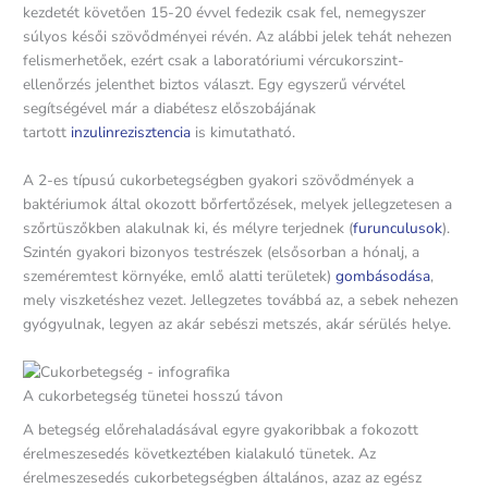
kezdetét követően 15-20 évvel fedezik csak fel, nemegyszer
súlyos késői szövődményei révén. Az alábbi jelek tehát nehezen
felismerhetőek, ezért csak a laboratóriumi vércukorszint-
ellenőrzés jelenthet biztos választ. Egy egyszerű vérvétel
segítségével már a diabétesz előszobájának
tartott
inzulinrezisztencia
is kimutatható.
A 2-es típusú cukorbetegségben gyakori szövődmények a
baktériumok által okozott bőrfertőzések, melyek jellegzetesen a
szőrtüszőkben alakulnak ki, és mélyre terjednek (
furunculusok
).
Szintén gyakori bizonyos testrészek (elsősorban a hónalj, a
szeméremtest környéke, emlő alatti területek)
gombásodása
,
mely viszketéshez vezet. Jellegzetes továbbá az, a sebek nehezen
gyógyulnak, legyen az akár sebészi metszés, akár sérülés helye.
A cukorbetegség tünetei hosszú távon
A betegség előrehaladásával egyre gyakoribbak a fokozott
érelmeszesedés következtében kialakuló tünetek. Az
érelmeszesedés cukorbetegségben általános, azaz az egész