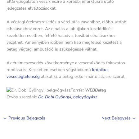
EKG vizsgálaton veszik észre a korábbi infarktusra utaló
jellegzetes elváltozásokat.
A végtagi érelmeszesedés a vérellátás zavarához, előbb-utóbb
elhalásokhoz vezet. Az elhalás a lábujjakon kezdődik és
kezeletlen esetben, felfelé haladva, további elhalásokhoz
vezethet. Amennyiben időben nem kap megfelelő kezelést a
beteg végtagi amputáció is szükségessé válhat.
Az érelmeszesedés következménye a veseműködés fokozatos
romlása is. Kezeletlen esetben végstádiumú
krónikus
veseelégtelenség
alakul ki; a beteg ekkor már dialízisre szorul.
Forrás:
WEBBeteg
Orvos szerzőnk:
Dr. Dobi Gyöngyi, belgyógyász
←
Previous Bejegyzés
Next Bejegyzés
→