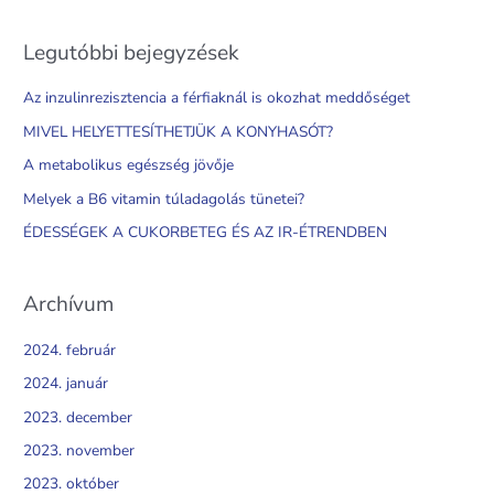
e
a
Legutóbbi bejegyzések
r
c
Az inzulinrezisztencia a férfiaknál is okozhat meddőséget
h
MIVEL HELYETTESÍTHETJÜK A KONYHASÓT?
f
A metabolikus egészség jövője
o
Melyek a B6 vitamin túladagolás tünetei?
r
ÉDESSÉGEK A CUKORBETEG ÉS AZ IR-ÉTRENDBEN
:
Archívum
2024. február
2024. január
2023. december
2023. november
2023. október