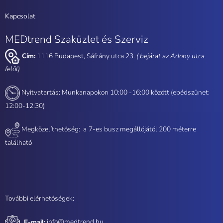
Kapcsolat
MEDtrend Szaküzlet és Szerviz
Cím:
1116 Budapest, Sáfrány utca 23.
( bejárat az Adony utca
felől)
Nyitvatartás: Munkanapokon 10:00 -16:00 között (ebédszünet:
12:00-12:30)
Megközelíthetőség: a
7-es busz megállójától 200 méterre
található
További elérhetőségek:
E-mail:
info@medtrend.hu