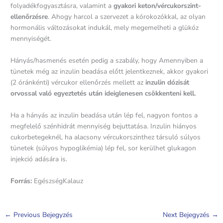
folyadékfogyasztásra, valamint a
gyakori keton/vércukorszint-
ellenőrzésre
. Ahogy harcol a szervezet a kórokozókkal, az olyan
hormonális változásokat indukál, mely megemelheti a glükóz
mennyiségét.
Hányás/hasmenés esetén pedig a szabály, hogy Amennyiben a
tünetek még az inzulin beadása előtt jelentkeznek, akkor gyakori
(2 óránkénti) vércukor ellenőrzés mellett az
inzulin dózisát
orvossal való egyeztetés után ideiglenesen csökkenteni kell.
Ha a hányás az inzulin beadása után lép fel, nagyon fontos a
megfelelő szénhidrát mennyiség bejuttatása. Inzulin hiányos
cukorbetegeknél, ha alacsony vércukorszinthez társuló súlyos
tünetek (súlyos hypoglikémia) lép fel, sor kerülhet glukagon
injekció adására is.
Forrás:
EgészségKalauz
←
Previous Bejegyzés
Next Bejegyzés
→