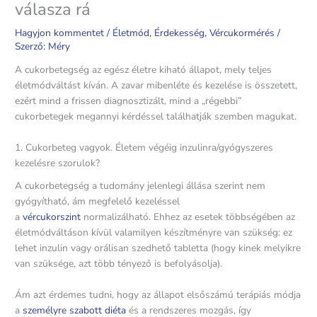
válasza rá
Hagyjon kommentet
/
Életmód
,
Érdekesség
,
Vércukormérés
/
Szerző:
Méry
A cukorbetegség az egész életre kiható állapot, mely teljes
életmódváltást kíván. A zavar mibenléte és kezelése is összetett,
ezért mind a frissen diagnosztizált, mind a „régebbi”
cukorbetegek megannyi kérdéssel találhatják szemben magukat.
1. Cukorbeteg vagyok. Életem végéig inzulinra/gyógyszeres
kezelésre szorulok?
A cukorbetegség a tudomány jelenlegi állása szerint nem
gyógyítható, ám megfelelő kezeléssel
a
vércukorszint
normalizálható. Ehhez az esetek többségében az
életmódváltáson kívül valamilyen készítményre van szükség: ez
lehet inzulin vagy orálisan szedhető tabletta (hogy kinek melyikre
van szüksége, azt több tényező is befolyásolja).
Ám azt érdemes tudni, hogy az állapot elsőszámú terápiás módja
a
személyre szabott diéta
és a rendszeres mozgás, így