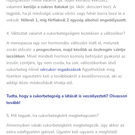
ropogtasson mellé valamit (pl. teljes kiőrlésű kekszet),
valamint
kerülje a cukros italokat
(pl. likőr, desszert bor). A
legjobb, ha jó minőségű száraz vörös vagy fehér borra teszi le a
voksát.
Nőknél 1, míg férfiaknál 2 egység alkohol engedélyezett.
4. Változtat valamit a cukorbetegségem kezelésen a változókor?
A menopauza egy sor hormonális változást indít el, melynek
során először a
progeszteron, majd később az ösztrogén szintje
lecsökken
. Mivel mindkét hormon komoly befolyást gyakorol az
inzulin szintjére, így nem csoda, ha sok, változókorban lévő
cukorbeteg nőnél
vércukor-ingadozások
figyelhetőek meg.
Ilyenkor egyeztetni kell a továbbiakról a kezelőorvossal, aki az
addigi dózis módosítását írhatja elő.
Tudta, hogy a cukorbetegség a látását is veszélyezteti? Olvasson
tovább!
5. Mit tegyek, ha cukorbetegként megbetegszem?
Amennyiben valaki cukorbetegként megbetegszik, úgy akkor az
extra odafigyelést igényel. Ügyelni kell ugyanis a megfelelő