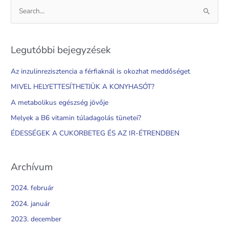
S
e
a
Legutóbbi bejegyzések
r
c
Az inzulinrezisztencia a férfiaknál is okozhat meddőséget
h
MIVEL HELYETTESÍTHETJÜK A KONYHASÓT?
f
A metabolikus egészség jövője
o
Melyek a B6 vitamin túladagolás tünetei?
r
ÉDESSÉGEK A CUKORBETEG ÉS AZ IR-ÉTRENDBEN
:
Archívum
2024. február
2024. január
2023. december