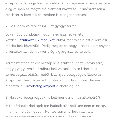
elképzelhető, hogy bizonyos idő után – vagy már a kezdetektől –
elég csupán az
megfelelő életmód követése.
Természetesen a
rendszeres kontroll ez esetben is elengedhetetlen!
2. Le tudom váltani az inzulint gyógyszerre?
Sokan úgy gondolják, hogy ha egyszer el kellett
kezdeni
inzulinozniuk magukat,
akkor már mindig ezt a kezelési
módot kell követniük. Pedig meglehet, hogy – ha pl. alacsonyabb
a vércukor szintje -, akkor elég a gyógyszeres terápia.
Természetesen az ellenkezőjére is szükség lehet, vagyis arra,
hogy gyógyszerről inzulinra kell váltani – ilyen lehet pl. a
terhesség/szoptatás, műtét, bizonyos betegségek, illetve az
állapotban bekövetkezett romlás – mondja dr. Porochnavecz
Marietta, a
Cukorbetegközpont
diabetológusa.
3. Ha cukorbeteg vagyok, le kell mondanom az alkoholról?
A felnőtt cukorbetegek bár ihatnak alkoholt, ám nem mindegy
mit, mennyit és hogyan. Fontos ugyanis, hogy az illető