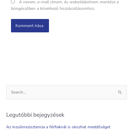
A nevem, e-mail címem, és weboldalcímem mentése a
böngészőben a következő hozzászólásomhoz.
S
e
a
Legutóbbi bejegyzések
r
c
Az inzulinrezisztencia a férfiaknál is okozhat meddőséget