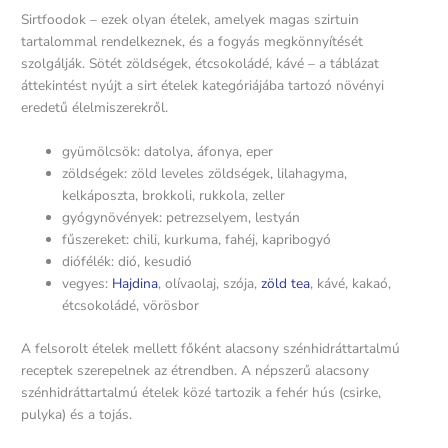
Sirtfoodok – ezek olyan ételek, amelyek magas szirtuin
tartalommal rendelkeznek, és a fogyás megkönnyítését
szolgálják. Sötét zöldségek, étcsokoládé, kávé – a táblázat
áttekintést nyújt a sirt ételek kategóriájába tartozó növényi
eredetű élelmiszerekről.
gyümölcsök: datolya, áfonya, eper
zöldségek: zöld leveles zöldségek, lilahagyma,
kelkáposzta, brokkoli, rukkola, zeller
gyógynövények: petrezselyem, lestyán
fűszereket: chili, kurkuma, fahéj, kapribogyó
diófélék: dió, kesudió
vegyes:
Hajdina
, olívaolaj, szója,
zöld tea
, kávé, kakaó,
étcsokoládé, vörösbor
A felsorolt ​​ételek mellett főként alacsony szénhidráttartalmú
receptek szerepelnek az étrendben. A népszerű alacsony
szénhidráttartalmú ételek közé tartozik a fehér hús (csirke,
pulyka) és a tojás.