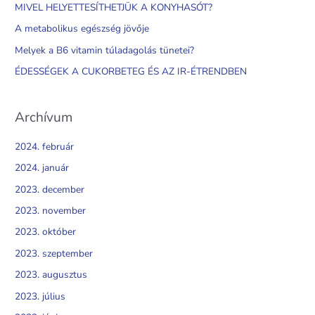
h
MIVEL HELYETTESÍTHETJÜK A KONYHASÓT?
f
A metabolikus egészség jövője
o
Melyek a B6 vitamin túladagolás tünetei?
r
ÉDESSÉGEK A CUKORBETEG ÉS AZ IR-ÉTRENDBEN
:
Archívum
2024. február
2024. január
2023. december
2023. november
2023. október
2023. szeptember
2023. augusztus
2023. július