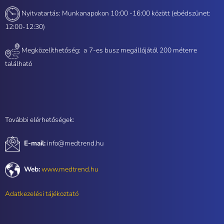
Nyitvatartás: Munkanapokon 10:00 -16:00 között (ebédszünet:
12:00-12:30)
Megközelíthetőség: a
7-es busz megállójától 200 méterre
található
További elérhetőségek:
E-mail:
info@medtrend.hu
Web:
www.medtrend.hu
Adatkezelési tájékoztató