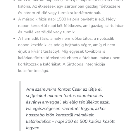
kalória. Az étkezések egy szirtuinban gazdag főétkezésre
és három zöldlé vagy turmixra korlátozódnak.
A második fázis napi 1500 kalória bevitelt ír elő. Négy
napon keresztül napi két főétkezés, ami gazdag szirtuinban
és mellé két zöldlé vagy turmix.
A harmadik fázis, amely nem időkorlátos, a nyolcadik
napon kezdődik, és addig hajtható végre, amíg el nem
érjük a kívánt testsúlyt. Míg egyesek továbbra is
kalóriadeficitre törekednek ebben a fázisban, mások nem
korlátozzák a kalóriákat. A Sirtfoods integrációja
kulcsfontosságú.
Ami számunkra fontos: Csak az látja el
sejtjeinket minden fontos vitaminnal és
ásványi anyaggal, aki elég táplálékot eszik.
Ha egészségesen szeretnél fogyni, akkor
hosszabb időn keresztül mérsékelt
kalóriadeficit – napi 300 és 500 kalória között
legyen.