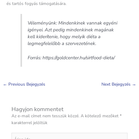
és tartós fogyás támogatására.
Véleményünk: Mindenkinek vannak egyéni
igényei. Azt pedig mindenkinek magának
kell kiderítenie, hogy melyik diéta a
legmegfelelőbb a szervezetének.
Forrás: https://goldcenter.hu/sirtfood-dieta/
←
Previous Bejegyzés
Next Bejegyzés
→
Hagyjon kommentet
Az e-mail címet nem tesszük közzé.
A kötelező mezőket
*
karakterrel jelöltük
Írjon