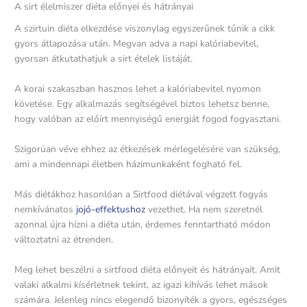
A sirt élelmiszer diéta előnyei és hátrányai
A szirtuin diéta elkezdése viszonylag egyszerűnek tűnik a cikk
gyors átlapozása után. Megvan adva a napi kalóriabevitel,
gyorsan átkutathatjuk a sirt ételek listáját.
A korai szakaszban hasznos lehet a kalóriabevitel nyomon
követése. Egy alkalmazás segítségével biztos lehetsz benne,
hogy valóban az előírt mennyiségű energiát fogod fogyasztani.
Szigorúan véve ehhez az étkezések mérlegelésére van szükség,
ami a mindennapi életben házimunkaként fogható fel.
Más diétákhoz hasonlóan a Sirtfood diétával végzett fogyás
nemkívánatos
jojó-effektushoz
vezethet. Ha nem szeretnél
azonnal újra hízni a diéta után, érdemes fenntartható módon
változtatni az étrenden.
Meg lehet beszélni a sirtfood diéta előnyeit és hátrányait. Amit
valaki alkalmi kísérletnek tekint, az igazi kihívás lehet mások
számára. Jelenleg nincs elegendő bizonyíték a gyors, egészséges