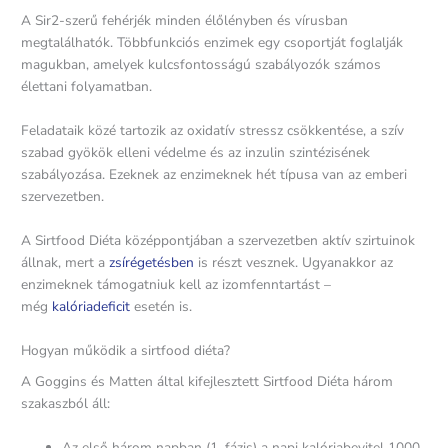
A Sir2-szerű fehérjék minden élőlényben és vírusban
megtalálhatók. Többfunkciós enzimek egy csoportját foglalják
magukban, amelyek kulcsfontosságú szabályozók számos
élettani folyamatban.
Feladataik közé tartozik az oxidatív stressz csökkentése, a szív
szabad gyökök elleni védelme és az inzulin szintézisének
szabályozása. Ezeknek az enzimeknek hét típusa van az emberi
szervezetben.
A Sirtfood Diéta középpontjában a szervezetben aktív szirtuinok
állnak, mert a
zsírégetésben
is részt vesznek. Ugyanakkor az
enzimeknek támogatniuk kell az izomfenntartást –
még
kalóriadeficit
esetén is.
Hogyan működik a sirtfood diéta?
A Goggins és Matten által kifejlesztett Sirtfood Diéta három
szakaszból áll:
Az első három napban (1. fázis) a napi kalóriabevitel 1000