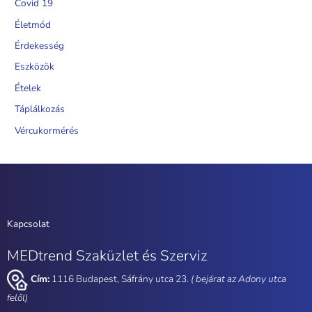
Covid 19
Életmód
Érdekesség
Eszközök
Ételek
Táplálkozás
Vércukormérés
Kapcsolat
MEDtrend Szaküzlet és Szerviz
Cím:
1116 Budapest, Sáfrány utca 23.
( bejárat az Adony utca
felől)