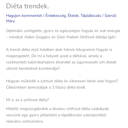
Diéta trendek.
Hagyjon kommentet
/
Érdekesség
,
Ételek
,
Táplálkozás
/ Szerző:
Méry
Optimális zsírégetés, gyors és egészséges fogyás és sok energia
– mindezt Aiden Goggins és Glen Matten Sirtfood diétája ígéri.
A trendi diéta első hetében akár három kilogramm fogyás is
megengedett. De mi a helyzet azzal a diétával, amely a
csökkentett kalóriatartalmú étrendet az úgynevezett sirt ételek
célzott bevitelével kombinálja?
Hogyan működik a szirtuin diéta és sikeresen lehet vele fogyni?
Cikkünkben bemutatjuk a 3 fázisú diéta elvét.
Mi is az a sirtfood diéta?
Mielőtt megvizsgálnánk a divatos sirtfood diéta szabályait,
vessünk egy gyors pillantást a táplálkozási szempontból
releváns szirtuinokra.