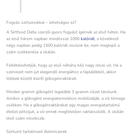
Fogyás szirtuinokkal – lehetséges ez?
A Sirtfood Diéta szerzői gyors fogyást ígérnek az első héten. Ha
az első három napban mindössze 1000
kalóriát
, a következő
négy napban pedig 1500 kalóriát viszünk be, nem meglepő a
szám csökkenése a skálán.
Feltételezhetjük, hogy az első néhány kiló nagy része víz. Ha a
szervezet nem jut elegendő energiához a táplálékból, akkor
többek között kiüríti glikogénraktárait.
Minden gramm glikogént legalább 3 gramm vízzel tárolunk.
Amikor a glikogént energiatermelésre mobilizálják, a víz tömege
csökken. Ha a glikogénraktárakat egy magas energiatartalmú
étellel pótoljuk, a víz ennek megfelelően raktározódik. A skálán
lévő szám növekszik.
Szirtuint tartalmazó élelmiszerek