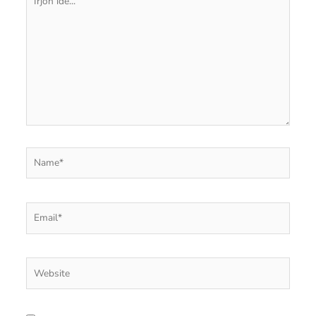
ide...
Name*
Email*
Website