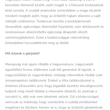
közvetlen felmenői között, ezért magát is a fokozott kockázatúak
közé sorolta. A családi anamnézis ismeretében a maga részéről
mindent megtett azért, hogy az öröklött hajlam ellenére a saját
rizikóját csökkentse. Tudatosan kerülte a kockázatnövelő
tényezőket, egészséges életmódot folytatott, nem dohányzott és
rendszeresen ellenőriztette egészségi állapotát célzott
szűrővizsgálatokon. Ezzel a tudatossággal valószínűleg
évtizedekkel hosszabbította meg az életét.
Mit őriznek a génjeink?
Manapság már egyre ritkább a hagyományos, nagycsaládi
együttélési forma, többnyire csak két generáció él együtt, a
nagyszülőkkel és nagynénikkel, oldalági rokonokkal inkább csak
ünnepnapokon találkozunk. Ezeket a ritka találkozásokat is
érdemes kihasználni arra, hogy legalább ilyenkor beszélgessünk,
tudjunk meg minél többet a rokonaink életéről, és azoknak a
sorsáról is, akik már nem lehetnek velünk. Ezt a kíváncsiságot
nemcsak az indokolja, hogy szeretnénk a családi emlékeinket
megőrizni és bővíteni, hanem az is, hogy az öröklött génjeinknek