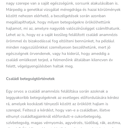
nagy szerepe van a saját egészségünk, sorsunk alakulásában is.
Márpedig a genetikai vizsgálat méregdrága és hazai körülmények
között nehezen elérhető, a beszélgetések során azonban
megállapíthatjuk, hogy milyen betegségekre örökölhettünk
hajlamot, mi az, amelyre nagyobb valószínűséggel számíthatunk.
Lehet az is, hogy ez a saját kezűleg felállított családi anamnézis
örömmel és bizakodással fog eltölteni bennünket, ha például
minden nagyszülőnkkel személyesen beszélhetünk, mert jó
egészségnek örvendenek, vagy ha kiderül, hogy ameddig a
családi emlékezet terjed, a felmenőink általában kilencven év
felett, végelgyengülésben haltak meg.
Családi betegségtörténetek
Egy orvos a családi anamnézis felállítása során azoknak a
leggyakoribb betegségeknek az esetleges előfordulására kérdez
rá, amelyek kockázati tényezői között az öröklött hajlam is
szerepel. Felteszi a kérdést, hogy van-e a családban, illetve
elhunyt családtagjainknál előfordult-e cukorbetegség,
szívbetegség, magas vérnyomás, agyvérzés, tüdőbaj, rák, asztma,