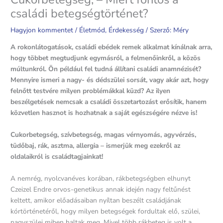
családi betegségtörténet?
Hagyjon kommentet
/
Életmód
,
Érdekesség
/ Szerző:
Méry
A rokonlátogatások, családi ebédek remek alkalmat kínálnak arra,
hogy többet megtudjunk egymásról, a felmenőinkről, a közös
múltunkról. Ön például fel tudná állítani családi anamnézisét?
Mennyire ismeri a nagy- és dédszülei sorsát, vagy akár azt, hogy
felnőtt testvére milyen problémákkal küzd? Az ilyen
beszélgetések nemcsak a családi összetartozást erősítik, hanem
közvetlen hasznot is hozhatnak a saját egészségére nézve is!
Cukorbetegség, szívbetegség, magas vérnyomás, agyvérzés,
tüdőbaj, rák, asztma, allergia – ismerjük meg ezekről az
oldalaikról is családtagjainkat!
A nemrég, nyolcvanéves korában, rákbetegségben elhunyt
Czeizel Endre orvos-genetikus annak idején nagy feltűnést
keltett, amikor előadásaiban nyíltan beszélt családjának
kórtörténetéről, hogy milyen betegségek fordultak elő, szülei,
nagyszülei miben haltak meg. Mivel több rákbeteg is volt a