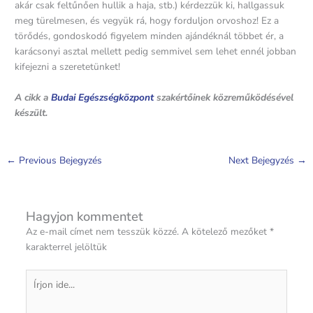
akár csak feltűnően hullik a haja, stb.) kérdezzük ki, hallgassuk
meg türelmesen, és vegyük rá, hogy forduljon orvoshoz! Ez a
törődés, gondoskodó figyelem minden ajándéknál többet ér, a
karácsonyi asztal mellett pedig semmivel sem lehet ennél jobban
kifejezni a szeretetünket!
A cikk a
Budai Egészségközpont
szakértőinek közreműködésével
készült.
←
Previous Bejegyzés
Next Bejegyzés
→
Hagyjon kommentet
Az e-mail címet nem tesszük közzé.
A kötelező mezőket
*
karakterrel jelöltük
Írjon
ide...