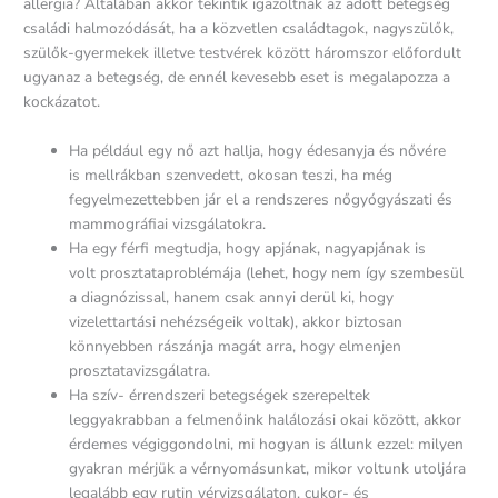
allergia? Általában akkor tekintik igazoltnak az adott betegség
családi halmozódását, ha a közvetlen családtagok, nagyszülők,
szülők-gyermekek illetve testvérek között háromszor előfordult
ugyanaz a betegség, de ennél kevesebb eset is megalapozza a
kockázatot.
Ha például egy nő azt hallja, hogy édesanyja és nővére
is mellrákban szenvedett, okosan teszi, ha még
fegyelmezettebben jár el a rendszeres nőgyógyászati és
mammográfiai vizsgálatokra.
Ha egy férfi megtudja, hogy apjának, nagyapjának is
volt prosztataproblémája (lehet, hogy nem így szembesül
a diagnózissal, hanem csak annyi derül ki, hogy
vizelettartási nehézségeik voltak), akkor biztosan
könnyebben rászánja magát arra, hogy elmenjen
prosztatavizsgálatra.
Ha szív- érrendszeri betegségek szerepeltek
leggyakrabban a felmenőink halálozási okai között, akkor
érdemes végiggondolni, mi hogyan is állunk ezzel: milyen
gyakran mérjük a vérnyomásunkat, mikor voltunk utoljára
legalább egy rutin vérvizsgálaton, cukor- és