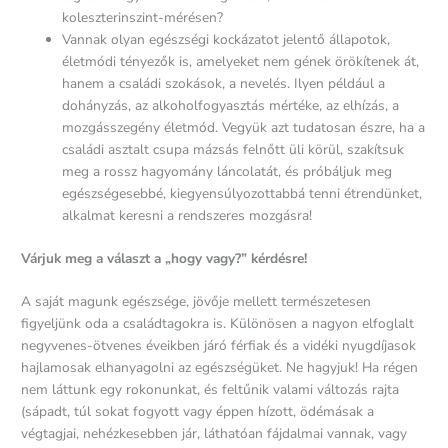
koleszterinszint-mérésen?
Vannak olyan egészségi kockázatot jelentő állapotok,
életmódi tényezők is, amelyeket nem gének örökítenek át,
hanem a családi szokások, a nevelés. Ilyen például a
dohányzás, az alkoholfogyasztás mértéke, az elhízás, a
mozgásszegény életmód. Vegyük azt tudatosan észre, ha a
családi asztalt csupa mázsás felnőtt üli körül, szakítsuk
meg a rossz hagyomány láncolatát, és próbáljuk meg
egészségesebbé, kiegyensúlyozottabbá tenni étrendünket,
alkalmat keresni a rendszeres mozgásra!
Várjuk meg a választ a „hogy vagy?” kérdésre!
A saját magunk egészsége, jövője mellett természetesen
figyeljünk oda a családtagokra is. Különösen a nagyon elfoglalt
negyvenes-ötvenes éveikben járó férfiak és a vidéki nyugdíjasok
hajlamosak elhanyagolni az egészségüket. Ne hagyjuk! Ha régen
nem láttunk egy rokonunkat, és feltűnik valami változás rajta
(sápadt, túl sokat fogyott vagy éppen hízott, ödémásak a
végtagjai, nehézkesebben jár, láthatóan fájdalmai vannak, vagy