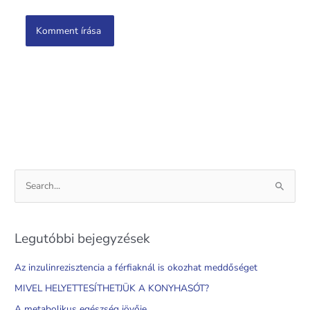
S
e
a
Legutóbbi bejegyzések
r
c
Az inzulinrezisztencia a férfiaknál is okozhat meddőséget
h
MIVEL HELYETTESÍTHETJÜK A KONYHASÓT?
f
A metabolikus egészség jövője