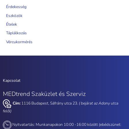
Érdekesség
Eszközök
Ételek
Táplálkozás
Vércukormérés
Kapcsolat
MEDtrend Szaküzlet és Szerviz
Cím:
1116 Budapest, Sáfrány utca 23.
( bejárat az Adony utca
felől)
Nyitvatartás: Munkanapokon 10:00 -16:00 között (ebédszünet: