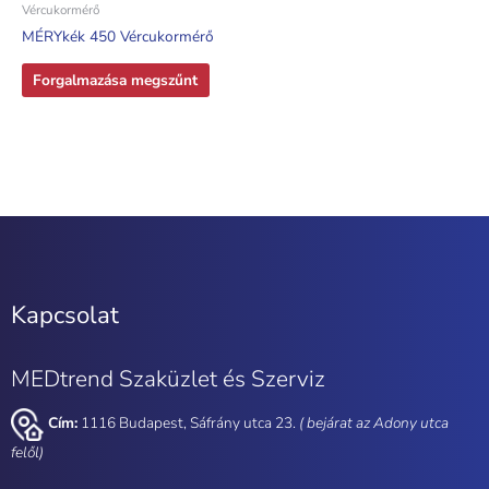
Vércukormérő
MÉRYkék 450 Vércukormérő
Forgalmazása megszűnt
Kapcsolat
MEDtrend Szaküzlet és Szerviz
Cím:
1116 Budapest, Sáfrány utca 23.
( bejárat az Adony utca
felől)